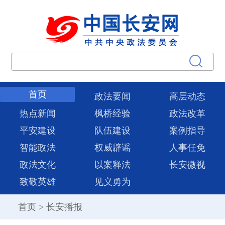
首页
政法要闻
高层动态
热点新闻
枫桥经验
政法改革
平安建设
队伍建设
案例指导
智能政法
权威辟谣
人事任免
政法文化
以案释法
长安微视
致敬英雄
见义勇为
首页
>
长安播报