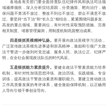
各地各有关部门要全面排查队伍纪律作风和执法司法领
域顽瘴痼疾，深入分析症结原因，分类施策、靶向治疗，确
保问题不查清不放过、整改不到位不放过、群众不满意不放
过。要坚持“当下治”和“长久立”相结合，紧紧围绕问题多发、
高发的重点领域、重要岗位，有针对性采取预防措施、完善
相关制度、堵塞管理漏洞，用制度机制巩固整治成果。
四是
狠抓英模精神弘扬。
要开展向政法英模学习活动，
广泛宣传政法英模先进事迹和崇高精神，激励和引领广大政
法干警进一步做到对党忠诚、服务人民、执法公正、纪律严
明，在全社会展现政法队伍的时代风采。
五
是狠抓能力素质提升。
要健全政法干警素质能力培养
机制，有针对性加强思想淬练、政治历练、实践锻炼、专业
训练，提高政法干警政治素质和履职能力。要建立推动政法
工作高质量发展的考评体系，健全激励保障机制，以正确用
人导向引领干事创业导向。