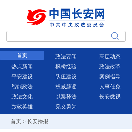
首页
政法要闻
高层动态
热点新闻
枫桥经验
政法改革
平安建设
队伍建设
案例指导
智能政法
权威辟谣
人事任免
政法文化
以案释法
长安微视
致敬英雄
见义勇为
首页
>
长安播报