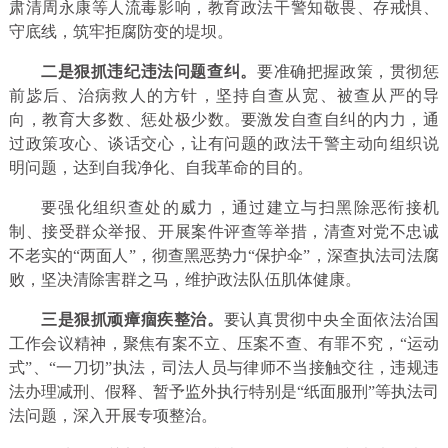
肃清周永康等人流毒影响，教育政法干警知敬畏、存戒惧、
守底线，筑牢拒腐防变的堤坝。
二是狠抓违纪违法问题查纠。
要准确把握政策，贯彻惩
前毖后、治病救人的方针，坚持自查从宽、被查从严的导
向，教育大多数、惩处极少数。要激发自查自纠的内力，通
过政策攻心、谈话交心，让有问题的政法干警主动向组织说
明问题，达到自我净化、自我革命的目的。
要强化组织查处的威力，通过建立与扫黑除恶衔接机
制、接受群众举报、开展案件评查等举措，清查对党不忠诚
不老实的“两面人”，彻查黑恶势力“保护伞”，深查执法司法腐
败，坚决清除害群之马，维护政法队伍肌体健康。
三是狠抓顽瘴痼疾整治。
要认真贯彻中央全面依法治国
工作会议精神，聚焦有案不立、压案不查、有罪不究，“运动
式”、“一刀切”执法，司法人员与律师不当接触交往，违规违
法办理减刑、假释、暂予监外执行特别是“纸面服刑”等执法司
法问题，深入开展专项整治。