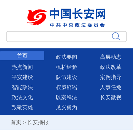
首页
政法要闻
高层动态
热点新闻
枫桥经验
政法改革
平安建设
队伍建设
案例指导
智能政法
权威辟谣
人事任免
政法文化
以案释法
长安微视
致敬英雄
见义勇为
首页
>
长安播报