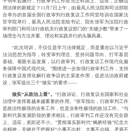
于明年起施行，行政审判工作应当怎样跟上、适应，正确适
用法律的新规定？11月7日上午，由最高人民法院和司法部联
合举办的首届全国行政审判行政复议工作同堂培训在国家法
官学院举行，最高人民法院党组书记、院长张军为法院行政
审判部门和司法行政机关行政复议部门的“关键少数”带来了一
场理念与方法并重、理论和实践并行的头脑风暴。
“此次培训，不仅仅是学习法律规定，而是重在以习近平
法治思想为指导，转变审判理念、坚持问题导向、打牢基层
基础、着眼长远发展，以行政审判、行政复议工作现代化服
务保障中国式现代化。”围绕进一步加强行政审判工作，支持
行政复议发挥化解行政争议的主渠道作用，促进法治政府建
设，张军提出三个“做实”的要求——
做实“从政治上看”。
“行政诉讼、行政复议在国家和社会
治理中发挥着越来越重要的作用。”张军指出，行政审判工作
是政治性极强的业务工作，也是业务性极强的政治工作。“与
新时代新发展阶段的要求相比，行政审判工作还没有完全跟
上、适应，差距还不小。”贯彻落实新时代“枫桥经验”纪念大
会精神，关键在于把握好“小事不出村、大事不出镇、矛盾不