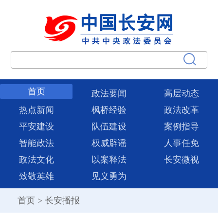
首页
政法要闻
高层动态
热点新闻
枫桥经验
政法改革
平安建设
队伍建设
案例指导
智能政法
权威辟谣
人事任免
政法文化
以案释法
长安微视
致敬英雄
见义勇为
首页
>
长安播报