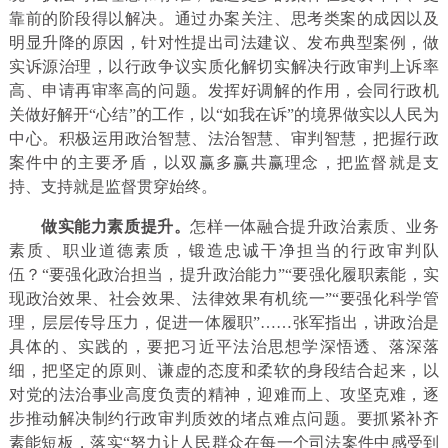
靠前的阶段得以解决。通过办案关注、思考类案的成因以及
明显升降的原因，针对性提出司法建议、发布典型案例，做
实诉源治理，以行政争议实质化解切实解决行政审判上诉率
高、申请再审率高的问题。发挥好调解的作用，会同行政机
关做好解开“心结”的工作，以“如我在诉”的境界做实以人民为
中心。积极运用政治智慧、法治智慧、审判智慧，把握行政
案件中的主要矛盾，以双赢多赢共赢理念，把监督就是支
持、支持就是监督贯穿始终。
做实能力素质提升。
怎样一体融合提升政治素质、业务
素质、职业道德素质，锻造忠诚干净担当的行政审判队
伍？“要强化政治担当，提升政治能力”“要强化履职素能，实
现政治效果、社会效果、法律效果有机统一”“要强化科学管
理，层层传导压力，促进一体履职”……张军指出，讲政治是
具体的、实践的，要把习近平法治思想学深悟透、落深落
细，把坚定的原则、谦虚的态度和柔软的身段结合起来，以
对党的法治事业高度负责的精神，迎难而上、攻坚克难，逐
步推动解决制约行政审判质效的堵点难点问题。要抓紧补齐
素能短板，落实“努力让人民群众在每一个司法案件中感受到