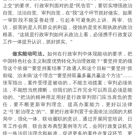
上交”的要求。行政审判面对的是“民告官”，要切实增强政治
自觉、法治自觉、审判自觉，在“我”这个环节抓好做实。如果
一审阶段不能妥善处理，引起本可避免的上诉、再审、信
访，损害的是人民群众的利益，侵蚀的是党长期执政的政治
根基。“这就是行政审判如何从政治上看，必须携手行政复议
工作一体提升认识，抓好抓实。”
做实能动司法。
如何在行政审判中体现能动的要求，把
中国特色社会主义制度优势转化为治理效能？“要坚持党的领
导这个依循”“要坚持案结事了政通人和这个目标”“要坚持‘抓
前端、治未病’这个理念”“要坚持双赢多赢共赢这个方法”……
张军指出，案件受理是被动的，不能主动揽案；审判必须依
法，不能想当然擅断，但我们的工作完全可以而且必须是能
动的。“把法的精神用足用好是行政审判部门应当肩负的责
任，要不断更新审判理念、提高办案能力，更好以法律
之‘弓’射治理之‘的’”。要把行政审判置于全面依法治国的大棋
局中，强化一体、联动履职的意识，通过开展同堂培训、日
常工作会商、联合发布典型案例等方式，会同行政复议机关
统一执法司法理念和标准，促进更多的案件在复议环节、更