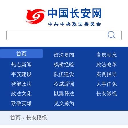
首页
政法要闻
高层动态
热点新闻
枫桥经验
政法改革
平安建设
队伍建设
案例指导
智能政法
权威辟谣
人事任免
政法文化
以案释法
长安微视
致敬英雄
见义勇为
首页
>
长安播报