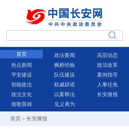
首页
政法要闻
高层动态
热点新闻
枫桥经验
政法改革
平安建设
队伍建设
案例指导
智能政法
权威辟谣
人事任免
政法文化
以案释法
长安微视
致敬英雄
见义勇为
首页
>
长安播报