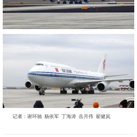
记者：谢环驰 杨依军 丁海涛 岳月伟 翟健岚