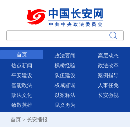
首页
政法要闻
高层动态
热点新闻
枫桥经验
政法改革
平安建设
队伍建设
案例指导
智能政法
权威辟谣
人事任免
政法文化
以案释法
长安微视
致敬英雄
见义勇为
首页
>
长安播报