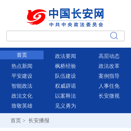
首页
政法要闻
高层动态
热点新闻
枫桥经验
政法改革
平安建设
队伍建设
案例指导
智能政法
权威辟谣
人事任免
政法文化
以案释法
长安微视
致敬英雄
见义勇为
首页
>
长安播报