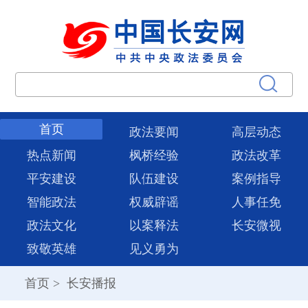
首页
政法要闻
高层动态
热点新闻
枫桥经验
政法改革
平安建设
队伍建设
案例指导
智能政法
权威辟谣
人事任免
政法文化
以案释法
长安微视
致敬英雄
见义勇为
首页
>
长安播报