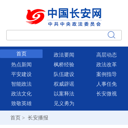
首页
政法要闻
高层动态
热点新闻
枫桥经验
政法改革
平安建设
队伍建设
案例指导
智能政法
权威辟谣
人事任免
政法文化
以案释法
长安微视
致敬英雄
见义勇为
首页
>
长安播报