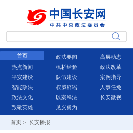
首页
政法要闻
高层动态
热点新闻
枫桥经验
政法改革
平安建设
队伍建设
案例指导
智能政法
权威辟谣
人事任免
政法文化
以案释法
长安微视
致敬英雄
见义勇为
首页
>
长安播报