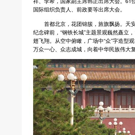
祥、李希，国家副主席韩正出席大会。61
国际组织负责人、前政要等出席大会。
首都北京，花团锦簇，旌旗飘扬。天安
纪念碑前，“钢铁长城”主题景观巍然矗立，14座
翅飞翔。从空中俯瞰，广场中“众”字造型
万众一心、众志成城，向着中华民族伟大