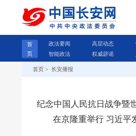
政法要闻
高层动态
首
页
智能政法
权威辟谣
首页
>
长安播报
纪念中国人民抗日战争暨世
在京隆重举行 习近平