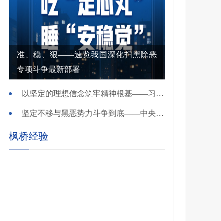
准、稳、狠——速览我国深化扫黑除恶
专项斗争最新部署
以坚定的理想信念筑牢精神根基——习近平党建思想理论品格系列述评之一
坚定不移与黑恶势力斗争到底——中央政法委负责同志就开展深化扫黑除恶专项斗争有关问题答记者问
枫桥经验