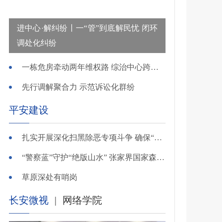
进中心·解纠纷丨一“管”到底解民忧 闭环
调处化纠纷
一栋危房牵动两年维权路 综治中心跨省寻鉴解民忧
先行调解聚合力 示范诉讼化群纷
平安建设
扎实开展深化扫黑除恶专项斗争 确保“全年全域平平安安、平平稳稳”——广东召开全省扫黑除恶专项斗争视频
“警察蓝”守护“绝版山水” 张家界国家森林公园景区派出所深化“生态警务”建设
草原深处有哨岗
长安微视
|
网络学院