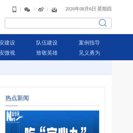
|
|
|
2026年08月6日 星期四
安建设
队伍建设
案例指导
安微视
致敬英雄
见义勇为
热点新闻