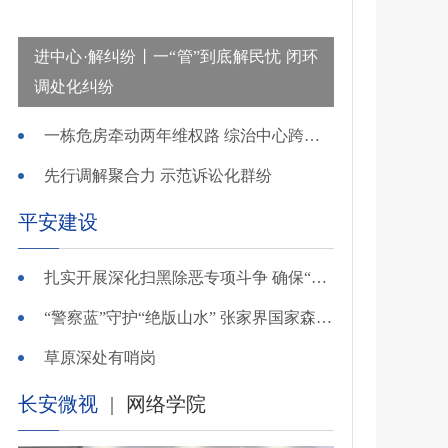
进中心·解纠纷丨一“管”到底解民忧 闭环
调处化纠纷
一栋危房牵动两年维权路 综治中心跨省寻鉴解民忧
先行调解聚合力 示范诉讼化群纷
平安建设
扎实开展深化扫黑除恶专项斗争 确保“全年全域平平安安、平平稳稳”——广东召开全省扫黑除恶专项斗争视频
“警察蓝”守护“绝版山水” 张家界国家森林公园景区派出所深化“生态警务”建设
草原深处有哨岗
长安微视
|
网络学院