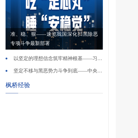
准、稳、狠——速览我国深化扫黑除恶
专项斗争最新部署
以坚定的理想信念筑牢精神根基——习近平党建思想理论品格系列述评之一
坚定不移与黑恶势力斗争到底——中央政法委负责同志就开展深化扫黑除恶专项斗争有关问题答记者问
枫桥经验