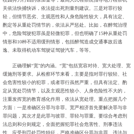
关依法快捕快诉，依法提出死刑量刑建议。三是对罪行较
轻，但情节恶劣、主观恶性和人身危险性较大，具有法定、
酌定等从重处罚情节的，依法从严惩处。比如，在醉驾治理
中，危险驾驶犯罪虽是轻微犯罪，但也明确了15种从重处罚
情形和10种不适用缓刑情形，包括醉驾造成交通事故后逃
逸、未取得机动车驾驶证驾驶汽车，等等。
正确理解“宽”的内涵。“宽”包括宽容对待、宽大处理、宽
缓施刑等要求。从检察环节来看，主要是指对罪行较轻、社
会危害性较小的犯罪，或者罪行虽然严重，但具有法定、酌
定从宽处罚情节，以及主观恶性较小、人身危险性不大的，
注重发挥宽的教育感化作用，依法从宽处理。重点把握几个
方面：一是准确区分罪与非罪。宽严相济首先要解决罪与非
罪问题，其次才是此罪与彼罪、罪轻与罪重。要综合考虑刑
法总则和分则规定，全面把握犯罪社会危害性、刑事违法
性、应受刑罚处罚性特征，严格准确区分罪与非罪、违法与