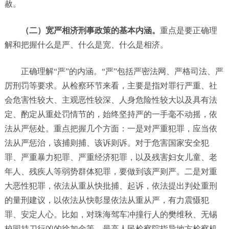
赦。
（二）宽严相济刑事政策的基本内涵。
重点是要正确理
解和把握什么是严、什么是宽、什么是相济。
正确理解“严”的内涵。“严”包括严密法网、严格司法、严
厉刑罚等要求。从检察环节来看，主要是指对罪行严重、社
会危害性较大、主观恶性较深、人身危险性较大以及具有法
定、酌定从重处罚情节的，始终坚持严的一手毫不动摇，依
法从严惩处。重点把握几个方面：一是对严重犯罪，应当依
法从严惩治，该捕则捕、该诉则诉。对于危害国家安全犯
罪、严重暴力犯罪、严重经济犯罪，以及残害妇女儿童、老
年人、残疾人等弱势群体犯罪，要做到该严则严。二是对重
大恶性犯罪，依法从重从快批捕、起诉，依法提出判处重刑
的量刑建议，以依法从快彰显依法从重从严，有力震慑犯
罪、安定人心。比如，对珠海驾车冲撞行人的樊维秋、无锡
校园持刀行凶的徐加金等，最高人民检察院指导地方检察机