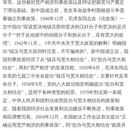
等等。这些都对宽严相济刑事政策以及辩证把握宽与严奠定
了理论基础。新中国成立前，党在革命战争时期根据斗争需
要确立刑事政策。1940年12月，毛泽东同志在《论政策》一
文中指出“应该坚决地镇压那些坚决的汉奸分子和坚决的反共
分子”“对于反动派中的动摇分子和胁从分子，应有宽大的处
理”。1942年11月，《中共中央关于宽大政策的解释》明确指
出“镇压与宽大应同时注意，不可偏倚的”。新中国成立后，我
国刑事政策经历了从“镇压与宽大相结合”，到“惩办与宽大相
结合”，再到“宽严相济”的发展历程。1950年6月，毛泽东同志
在党的七届三中全会提出“镇压与宽大相结合”，主要针对反革
命分子。1956年9月，党的八大政治报告明确提出“惩办和宽
大相结合”，适用于各种类型的犯罪。1979年刑法第一条规
定，中华人民共和国刑法依照惩办与宽大相结合的政策制
定。随着我国经济社会发展和法治建设不断推进，刑事政策
相应调整完善。2004年12月，全国政法工作会议首次提出“正
确运用宽严相济的刑事政策”，同“惩办与宽大相结合”政策并