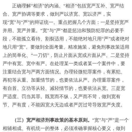
正确理解“相济”的内涵。“相济”包括宽严互补、宽严结
合、宽严协调等要求，做到严以济宽、宽以济严，实
现“宽”与“严”的辩证统一。重点把握几个方面：一是坚持宽严
并用、宽严并重。“宽”与“严”都是惩治和预防犯罪的必要手
段，不能孤立看待、割裂适用，不能绝对地只用“严”或者绝对
地只用“宽”。要做到全面考量、精准施策，避免刑事政策适用
上的简单化、“一刀切”，防止片面从宽或片面从严。二是坚持
严中有宽、宽中有严。在处理某一类或者某一个案件中，要
注重结合宽与严两方面情况。办理轻微犯罪案件，有累犯、
再犯等从重、加重情节的，也要依法从严。办理重罪案件，
有自首、立功等从轻、减轻情节的，也要依法从宽。三是宽
严适度、罚当其罪。既宽而不纵，又严而不苛，做到宽有
节、严有度，不能因宽大无边或者严厉过苛导致宽严失度。
（三）宽严相济刑事政策的基本原则。
“宽”与“严”是一个
相辅相成、有机统一的整体，必须准确掌握核心要义，做到