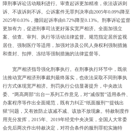
障刑事诉讼活动顺利进行。审查起诉更加精准，依法该诉则
诉、不该诉则不诉。公诉案件无罪判决率由2005年0.09%降至
2025年0.03%，撤回起诉率由0.72%降至0.13%。刑事诉讼监督
更加有力，促进刑事司法更好落实宽严相济。全面加强立
案、侦查、审判、执行等活动法律监督。规范指定居所监视
居住、强制医疗等适用，加强对涉及公民人身权利强制措施
和查封、扣押、冻结等强制措施的法律监督等。
宽严相济指导强化刑事执行。在刑事执行环节中，既依
法推动宽严相济刑事裁判最终落实，也依法采取不同刑事执
行方式体现宽严相济。刑罚执行公信显著提升，中央政法
委、“两高两部”出台一系列工作意见，对“减假暂”适用条件、
办案程序等作出全面规范，既有力纠正“纸面服刑”“提钱出
狱”问题，又有效防止该减不减、该放不放现象。特赦制度作
用充分发挥，2015年、2019年经党中央决策，全国人大常委
会先后两次作出特赦决定，对符合条件的服刑罪犯实施特