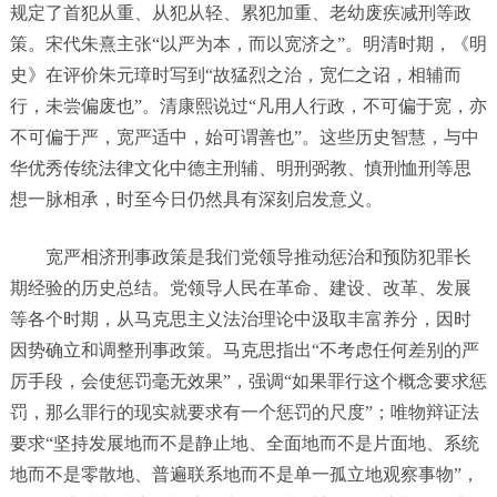
规定了首犯从重、从犯从轻、累犯加重、老幼废疾减刑等政
策。宋代朱熹主张“以严为本，而以宽济之”。明清时期，《明
史》在评价朱元璋时写到“故猛烈之治，宽仁之诏，相辅而
行，未尝偏废也”。清康熙说过“凡用人行政，不可偏于宽，亦
不可偏于严，宽严适中，始可谓善也”。这些历史智慧，与中
华优秀传统法律文化中德主刑辅、明刑弼教、慎刑恤刑等思
想一脉相承，时至今日仍然具有深刻启发意义。
宽严相济刑事政策是我们党领导推动惩治和预防犯罪长
期经验的历史总结。党领导人民在革命、建设、改革、发展
等各个时期，从马克思主义法治理论中汲取丰富养分，因时
因势确立和调整刑事政策。马克思指出“不考虑任何差别的严
厉手段，会使惩罚毫无效果”，强调“如果罪行这个概念要求惩
罚，那么罪行的现实就要求有一个惩罚的尺度”；唯物辩证法
要求“坚持发展地而不是静止地、全面地而不是片面地、系统
地而不是零散地、普遍联系地而不是单一孤立地观察事物”，