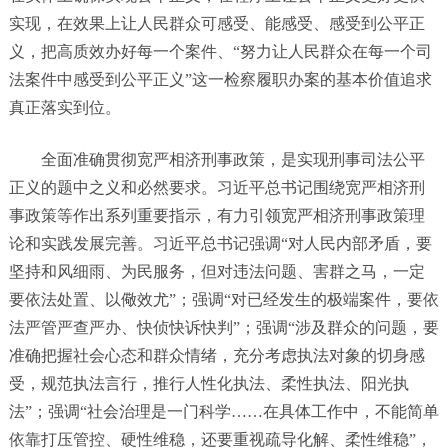
实现，在效果上让人民群众可感受、能感受、感受到公平正
义，把高质效办好每一个案件、“努力让人民群众在每一个司
法案件中感受到公平正义”这一检察履职办案的基本价值追求
真正落实到位。
全面准确贯彻宽严相济刑事政策，是实现刑事司法公平
正义的题中之义和必然要求。习近平总书记围绕宽严相济刑
事政策等作出系列重要指示，有力引领宽严相济刑事政策理
论和实践发展完善。习近平总书记强调“对人民内部矛盾，要
坚持和风细雨、为民服务，但对违法问题、害群之马，一定
要依法处置、以儆效尤”；强调“对已经发生的极端案件，要依
法严管严查严办、快侦快诉快判”；强调“涉及群众的问题，要
准确把握社会心态和群众情绪，充分考虑执法对象的切身感
受，规范执法言行，推行人性化执法、柔性执法、阳光执
法”；强调“社会治理是一门科学
……
在具体工作中，不能简单
依靠打压管控、硬性维稳，还要重视疏导化解、柔性维稳”，