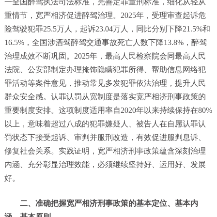
一全国醉驾执法司法标准，完善定罪量刑标准，细化从轻从
重情节，宽严相济促进醉驾治理。2025年，受理审查起诉危
险驾驶犯罪25.5万人，起诉23.04万人，同比分别下降21.5%和
16.5%，全国涉酒驾醉驾交通事故死亡人数下降13.8%，醉驾
治理成效不断巩固。2025年，最高人民检察院会同最高人民
法院、公安部制定办理掩饰隐瞒犯罪所得、帮助信息网络犯
罪活动等案件意见，推动常见多发犯罪依法治理，提升人民
群众安全感。认罪认罚从宽制度是落实宽严相济刑事政策的
重要制度安排。这项制度适用率自2020年以来持续保持在80%
以上，意味着超过八成的犯罪嫌疑人、被告人在自愿认罪认
罚状态下接受起诉、审判并服刑改造，有效促进服判息诉、
修复社会关系。实践证明，宽严相济刑事政策蕴含深刻治理
内涵、充分彰显治理效能，必须继续坚持好、运用好、发展
好。
二、准确把握宽严相济刑事政策的基本定位、基本内
涵、基本原则