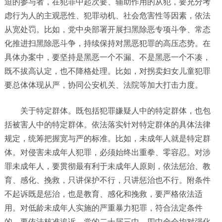
迫的参与者，在犯罪中起次要、辅助作用的从犯，要充分考
虑行为人的主观恶性、犯罪动机、社会危害性等因素，依法
从宽处罚。比如，党中央部署开展扫黑除恶专项斗争、常态
化推进扫黑除恶斗争，持续保持对黑恶犯罪的高压态势。在
具体办案中，要坚持是黑恶一个不漏、不是黑恶一个不凑，
既不拔高认定，也不降格处理。比如，对拐卖妇女儿童犯罪
要总体体现从严，协同公安机关、法院等加大打击力度。
关于特定群体。既包括犯罪嫌疑人中的特定群体，也包
括被害人中的特定群体。依法落实针对特定群体的具体法律
规定，统筹把握宽与严的标准。比如，未成年人就是特定群
体。对侵害未成年人犯罪，必须始终出重拳、零容忍。对涉
罪未成年人，要贯彻最有利于未成年人原则，依法惩治、教
育、感化、挽救，只讲保护不行，只讲惩治也不行。附条件
不起诉既是惩治，也是教育、感化和挽救，要严格依法适
用。对低龄未成年人实施的严重暴力犯罪，符合法定条件
的，要依法核准追诉。党的二十届三中、四中全会均对强化