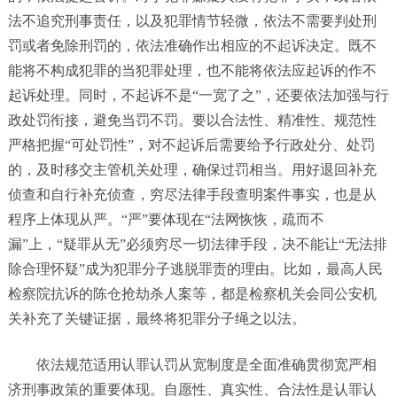
法不追究刑事责任，以及犯罪情节轻微，依法不需要判处刑
罚或者免除刑罚的，依法准确作出相应的不起诉决定。既不
能将不构成犯罪的当犯罪处理，也不能将依法应起诉的作不
起诉处理。同时，不起诉不是“一宽了之”，还要依法加强与行
政处罚衔接，避免当罚不罚。要以合法性、精准性、规范性
严格把握“可处罚性”，对不起诉后需要给予行政处分、处罚
的，及时移交主管机关处理，确保过罚相当。用好退回补充
侦查和自行补充侦查，穷尽法律手段查明案件事实，也是从
程序上体现从严。“严”要体现在“法网恢恢，疏而不
漏”上，“疑罪从无”必须穷尽一切法律手段，决不能让“无法排
除合理怀疑”成为犯罪分子逃脱罪责的理由。比如，最高人民
检察院抗诉的陈仓抢劫杀人案等，都是检察机关会同公安机
关补充了关键证据，最终将犯罪分子绳之以法。
依法规范适用认罪认罚从宽制度是全面准确贯彻宽严相
济刑事政策的重要体现。自愿性、真实性、合法性是认罪认