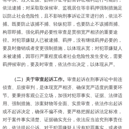
依法逮捕；对采取取保候审、监视居住等非羁押强制措施足
以防止社会危险性，且不影响刑事诉讼正常进行的，依法不
捕。既要防止该捕不捕、轻纵犯罪，也要防止不该捕而捕、
构罪即捕。强化羁押必要性审查是贯彻宽严相济的重要途
径。对犯罪嫌疑人已被逮捕、羁押，没有继续羁押必要的，
要及时撤销或者变更强制措施，以体现从宽；对犯罪嫌疑人
未被逮捕，因罪行严重程度或者社会危险性发生变化，需要
羁押候审的，要及时审查，依法作出决定，以体现从严。
（二）关于审查起诉工作。
审查起诉在刑事诉讼中前连
侦查、后接审判，是体现宽严相济、确保宽严适度的重要环
节。要秉持客观公正立场，加强对犯罪事实、证据、法律适
用、强制措施、涉案财物等全面、实质审查，依法作出起诉
或不起诉决定，确保不偏不倚。要严格把握起诉法定标准，
对于案件事实清楚、证据确实充分，依法应当追究刑事责任
的，依法提起公诉。对于犯罪嫌疑人没有犯罪事实，或者依