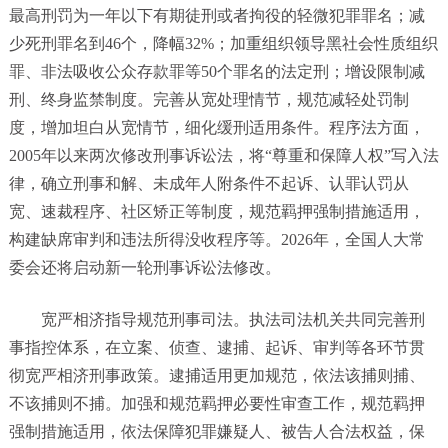
最高刑罚为一年以下有期徒刑或者拘役的轻微犯罪罪名；减
少死刑罪名到46个，降幅32%；加重组织领导黑社会性质组织
罪、非法吸收公众存款罪等50个罪名的法定刑；增设限制减
刑、终身监禁制度。完善从宽处理情节，规范减轻处罚制
度，增加坦白从宽情节，细化缓刑适用条件。程序法方面，
2005年以来两次修改刑事诉讼法，将“尊重和保障人权”写入法
律，确立刑事和解、未成年人附条件不起诉、认罪认罚从
宽、速裁程序、社区矫正等制度，规范羁押强制措施适用，
构建缺席审判和违法所得没收程序等。2026年，全国人大常
委会还将启动新一轮刑事诉讼法修改。
宽严相济指导规范刑事司法。执法司法机关共同完善刑
事指控体系，在立案、侦查、逮捕、起诉、审判等各环节贯
彻宽严相济刑事政策。逮捕适用更加规范，依法该捕则捕、
不该捕则不捕。加强和规范羁押必要性审查工作，规范羁押
强制措施适用，依法保障犯罪嫌疑人、被告人合法权益，保