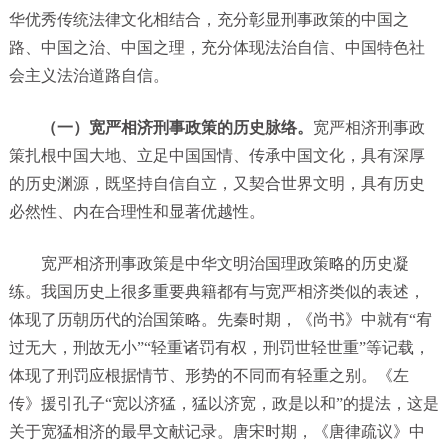
华优秀传统法律文化相结合，充分彰显刑事政策的中国之
路、中国之治、中国之理，充分体现法治自信、中国特色社
会主义法治道路自信。
（一）宽严相济刑事政策的历史脉络。
宽严相济刑事政
策扎根中国大地、立足中国国情、传承中国文化，具有深厚
的历史渊源，既坚持自信自立，又契合世界文明，具有历史
必然性、内在合理性和显著优越性。
宽严相济刑事政策是中华文明治国理政策略的历史凝
练。我国历史上很多重要典籍都有与宽严相济类似的表述，
体现了历朝历代的治国策略。先秦时期，《尚书》中就有“宥
过无大，刑故无小”“轻重诸罚有权，刑罚世轻世重”等记载，
体现了刑罚应根据情节、形势的不同而有轻重之别。《左
传》援引孔子“宽以济猛，猛以济宽，政是以和”的提法，这是
关于宽猛相济的最早文献记录。唐宋时期，《唐律疏议》中