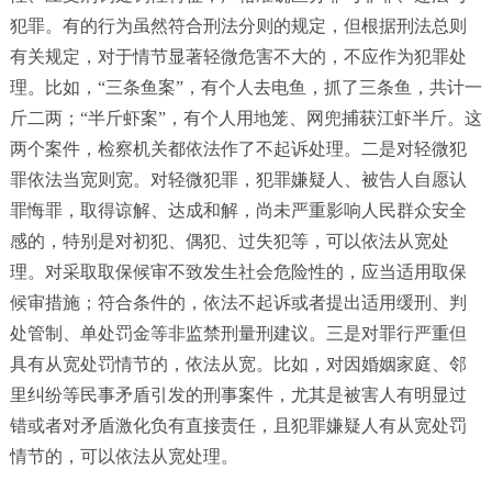
犯罪。有的行为虽然符合刑法分则的规定，但根据刑法总则
有关规定，对于情节显著轻微危害不大的，不应作为犯罪处
理。比如，“三条鱼案”，有个人去电鱼，抓了三条鱼，共计一
斤二两；“半斤虾案”，有个人用地笼、网兜捕获江虾半斤。这
两个案件，检察机关都依法作了不起诉处理。二是对轻微犯
罪依法当宽则宽。对轻微犯罪，犯罪嫌疑人、被告人自愿认
罪悔罪，取得谅解、达成和解，尚未严重影响人民群众安全
感的，特别是对初犯、偶犯、过失犯等，可以依法从宽处
理。对采取取保候审不致发生社会危险性的，应当适用取保
候审措施；符合条件的，依法不起诉或者提出适用缓刑、判
处管制、单处罚金等非监禁刑量刑建议。三是对罪行严重但
具有从宽处罚情节的，依法从宽。比如，对因婚姻家庭、邻
里纠纷等民事矛盾引发的刑事案件，尤其是被害人有明显过
错或者对矛盾激化负有直接责任，且犯罪嫌疑人有从宽处罚
情节的，可以依法从宽处理。