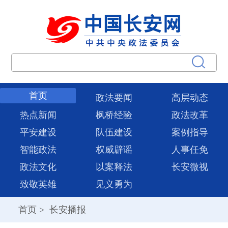
首页
政法要闻
高层动态
热点新闻
枫桥经验
政法改革
平安建设
队伍建设
案例指导
智能政法
权威辟谣
人事任免
政法文化
以案释法
长安微视
致敬英雄
见义勇为
首页
>
长安播报