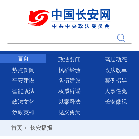
首页
政法要闻
高层动态
热点新闻
枫桥经验
政法改革
平安建设
队伍建设
案例指导
智能政法
权威辟谣
人事任免
政法文化
以案释法
长安微视
致敬英雄
见义勇为
首页
>
长安播报