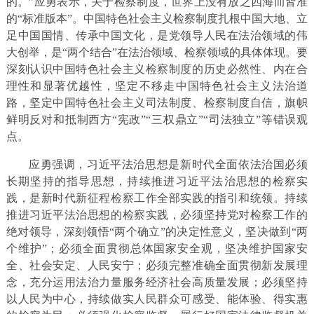
的。”应勇表示，关于检察制度，世界上没有放之四海而皆准
的“标准版本”。中国特色社会主义检察制度扎根中国大地、立
足中国国情、传承中国文化，是党领导人民在法治领域的伟
大创举，是“两个结合”在法治领域、检察领域的具体体现。要
深刻认识中国特色社会主义检察制度的历史必然性、内在合
理性和显著优越性，坚定不移走中国特色社会主义法治道
路，坚定中国特色社会主义司法制度、检察制度自信，旗帜
鲜明反对和抵制西方“宪政”“三权鼎立”“司法独立”等错误观
点。
应勇强调，习近平法治思想是新时代全面依法治国必须
长期坚持的指导思想，持续推进习近平法治思想的检察实
践，是新时代新征程检察工作全部实践的指引和统领。持续
推进习近平法治思想的检察实践，必须坚持党对检察工作的
绝对领导，深刻领悟“两个确立”的决定性意义，坚决做到“两
个维护”；必须全面贯彻总体国家安全观，坚决维护国家安
全、社会安定、人民安宁；必须完整准确全面贯彻新发展理
念，充分运用法治力量服务经济社会高质量发展；必须坚持
以人民为中心，持续做实人民群众可感受、能体验、得实惠