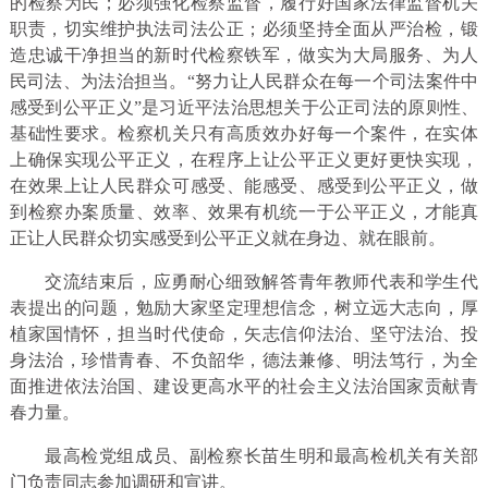
的检察为民；必须强化检察监督，履行好国家法律监督机关
职责，切实维护执法司法公正；必须坚持全面从严治检，锻
造忠诚干净担当的新时代检察铁军，做实为大局服务、为人
民司法、为法治担当。“努力让人民群众在每一个司法案件中
感受到公平正义”是习近平法治思想关于公正司法的原则性、
基础性要求。检察机关只有高质效办好每一个案件，在实体
上确保实现公平正义，在程序上让公平正义更好更快实现，
在效果上让人民群众可感受、能感受、感受到公平正义，做
到检察办案质量、效率、效果有机统一于公平正义，才能真
正让人民群众切实感受到公平正义就在身边、就在眼前。
交流结束后，应勇耐心细致解答青年教师代表和学生代
表提出的问题，勉励大家坚定理想信念，树立远大志向，厚
植家国情怀，担当时代使命，矢志信仰法治、坚守法治、投
身法治，珍惜青春、不负韶华，德法兼修、明法笃行，为全
面推进依法治国、建设更高水平的社会主义法治国家贡献青
春力量。
最高检党组成员、副检察长苗生明和最高检机关有关部
门负责同志参加调研和宣讲。