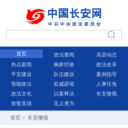
首页
政法要闻
高层动态
热点新闻
枫桥经验
政法改革
平安建设
队伍建设
案例指导
智能政法
权威辟谣
人事任免
政法文化
以案释法
长安微视
致敬英雄
见义勇为
首页
>
长安播报