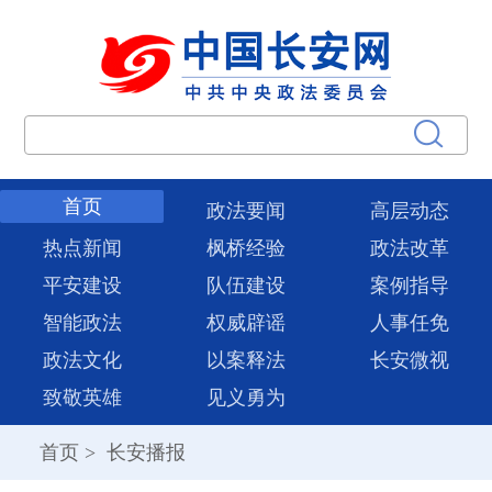
首页
政法要闻
高层动态
热点新闻
枫桥经验
政法改革
平安建设
队伍建设
案例指导
智能政法
权威辟谣
人事任免
政法文化
以案释法
长安微视
致敬英雄
见义勇为
首页
>
长安播报