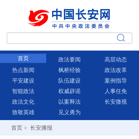
首页
政法要闻
高层动态
热点新闻
枫桥经验
政法改革
平安建设
队伍建设
案例指导
智能政法
权威辟谣
人事任免
政法文化
以案释法
长安微视
致敬英雄
见义勇为
首页
>
长安播报