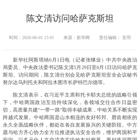
陈文清访问哈萨克斯坦
时间：2026-06-01 13:01
来源：新华网
责任编辑： 安羽
新华社阿斯塔纳6月1日电（记者张继业）中共中央政治
局委员、中央政法委书记陈文清5月29日至6月1日访问哈萨克
斯坦。访问期间，陈文清分别会见哈萨克斯坦安全会议秘书
努尔达乌列托夫和阿拉木图市长萨特巴尔德等。
陈文清表示，在习近平主席和托卡耶夫总统的战略引领
下，中哈两国政治互信持续深化，各领域交往合作日益密
切，高质量共建“一带一路”取得丰硕成果，中哈关系不断实现
跨越式发展。中哈两国是山水相连的友好邻邦、唇齿相依的
永久全面战略伙伴，都处在各自发展振兴的关键阶段。中方
愿与哈方齐心协力全方位推进执法安全合作，维护两国和平
安宁，以多元化人文交流夯实中哈友好根基，更好造福两国