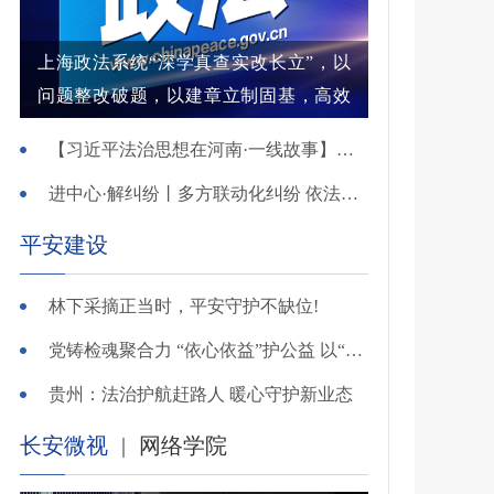
上海政法系统“深学真查实改长立”，以
问题整改破题，以建章立制固基，高效
解纷结案增强群众获得感
【习近平法治思想在河南·一线故事】河南省新乡市红旗区：高能效治理的“洪门密码”
进中心·解纠纷丨多方联动化纠纷 依法调解护农耕
平安建设
林下采摘正当时，平安守护不缺位!
党铸检魂聚合力 “依心依益”护公益 以“四融”路径引领多元共治
贵州：法治护航赶路人 暖心守护新业态
长安微视
|
网络学院