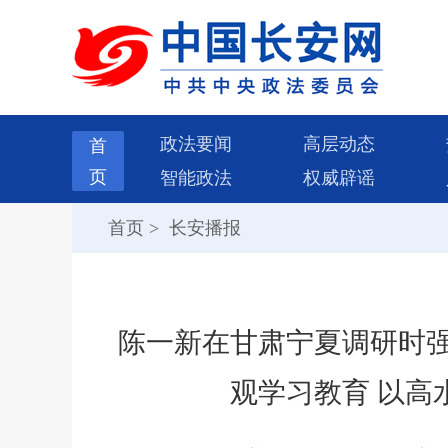
政法要闻
高层动态
首
页
智能政法
权威辟谣
首页
>
长安播报
陈一新在甘肃宁夏调研时强
观学习教育 以高