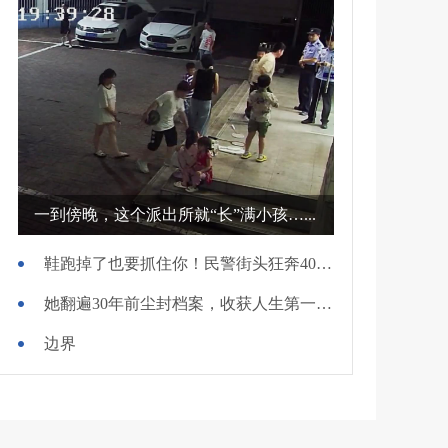
一到傍晚，这个派出所就“长”满小孩…...
鞋跑掉了也要抓住你！民警街头狂奔400米擒贼
她翻遍30年前尘封档案，收获人生第一面锦旗
边界