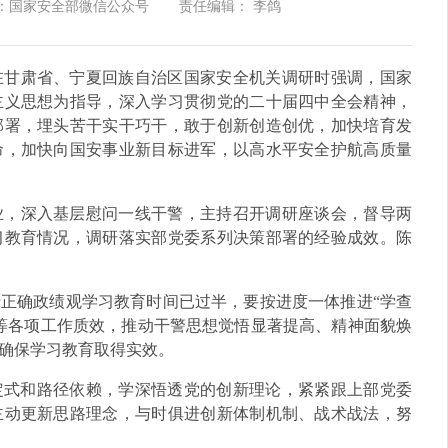
：国家安全部微信公众号
责任编辑： 李鸽
在甘肃省、宁夏回族自治区国家安全机关调研时强调，国家
主义思想为指导，深入学习贯彻党的二十届四中全会精神，
部署，埋头苦干实干巧干，敢于创新创造创优，加快培育发
命，加快向国安事业新目标进军，以高水平安全护航高质量
业，深入基层慰问一线干警，主持召开调研座谈会，督导两
习教育情况，调研落实部党委系列决策部署的经验成效。陈
正确政绩观学习教育时间已过半，要按进度一体推进“学查
等各项工作质效，推动干警思想觉悟显著提高、精神面貌焕
确保学习教育取得实效。
定式和路径依赖，学深悟透党的创新理论，紧紧跟上部党委
主动更新思路理念，与时俱进创新体制机制、战术战法，努