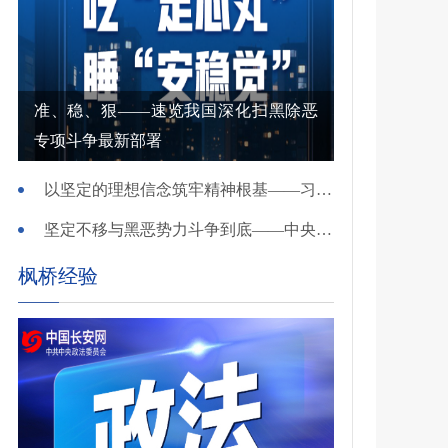
准、稳、狠——速览我国深化扫黑除恶
专项斗争最新部署
以坚定的理想信念筑牢精神根基——习近平党建思想理论品格系列述评之一
坚定不移与黑恶势力斗争到底——中央政法委负责同志就开展深化扫黑除恶专项斗争有关问题答记者问
枫桥经验