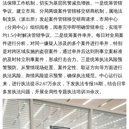
法保障工作机制，切实为基层民警减负增效。一是统筹管辖
争议。建立市局、分局两级案件管辖移交研商机制，属地法
制支队（派出所）发起案件管辖移交研商请求，市局中心
（分局中心）组织阅卷，阅卷完毕即明确管辖单位，实现平
均1.5小时解决管辖争议。二是统筹案件串并。每日对全局案
件进行分析，对同一嫌疑人涉及的多个案件进行串并，特别
是对跨区域实施的盗窃案件，通过串并后达到刑事立案标准
的及时转立刑事案件，形成打击合力。三是统筹执法风险预
警预防。从警情现场处置、案件定性、取证方向等方面进行
执法风险、舆情风险提示预警，确保执法规范。中心运行以
来，进行执法提示2.67万余次，下发执法专报16期，结合日常
多发执法问题，开展全局性专题执法培训30余次。