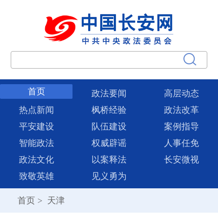
首页
政法要闻
高层动态
热点新闻
枫桥经验
政法改革
平安建设
队伍建设
案例指导
智能政法
权威辟谣
人事任免
政法文化
以案释法
长安微视
致敬英雄
见义勇为
首页
>
天津