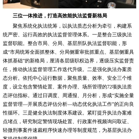
三位一体推进，打造高效能执法监督新格局
聚焦系统化执法统筹，以执法质态分析为牵引，构建系
统严密、运行高效的执法监督管理体系。一是整合三级执法
监督职能。整合市局、分局、基层所队执法监督职能，形
成“市局统筹全面抓整体、分局侧重审批抓重点、基层侧重具
体抓基础”的新格局，厘清各层级职权边界，逐级压实监督责
任，推动执法监督管理工作迭代升级。二是强化执法办案质
态分析。依托中心运行数据，聚焦质量、效率、安全三个维
度，设立包含警情处置、案件办理、场所管理的72项执法质
态评估指标。通过日调度、周通报、月分析，形成“实施全量
监督管理—开展质态评估分析—动态优化执法工作”的正向良
性循环。三是健全执法制度体系建设。紧盯提升执法办案难
点堵点，研究制定警情现场处置、行政案件视频询问取证、
轻微刑事案件速裁程序快速办理等制度规范，为基层执法办
案提供制度保障。