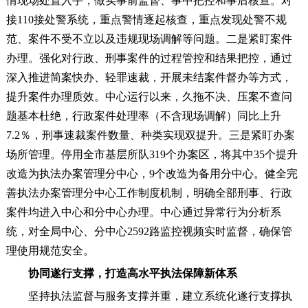
情现场处置入手，做实事前监督、事中把控和事后核查。对
接110接处警系统，重点警情逐起核查，重点发现处警不规
范、案件不受不立以及违规现场调解等问题。二是紧盯案件
办理。强化对行政、刑事案件的过程管控和结果把控，通过
深入推进简案快办、轻罪速裁，开展未结案件督办等方式，
提升案件办理质效。中心运行以来，久拖不决、压案不查问
题基本杜绝，行政案件处理率（不含现场调解）同比上升
7.2％，刑事速裁案件数量、种类实现双提升。三是紧盯办案
场所管理。停用全市基层所队319个办案区，将其中35个提升
改造为执法办案管理分中心，9个改造为备用分中心。健全完
善执法办案管理分中心工作制度机制，明确全部刑事、行政
案件均进入中心和分中心办理。中心通过异常行为分析系
统，对全局中心、分中心2592路监控视频实时监督，确保管
理使用规范安全。
协同遂行支撑，打造高水平执法保障新体系
坚持执法监督与服务支撑并重，建立系统化遂行支撑执