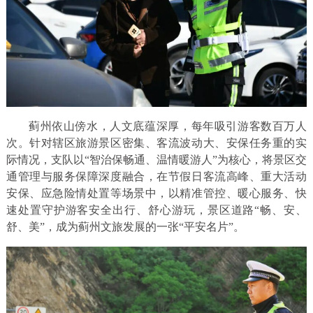
蓟州依山傍水，人文底蕴深厚，每年吸引游客数百万人
次。针对辖区旅游景区密集、客流波动大、安保任务重的实
际情况，支队以“智治保畅通、温情暖游人”为核心，将景区交
通管理与服务保障深度融合，在节假日客流高峰、重大活动
安保、应急险情处置等场景中，以精准管控、暖心服务、快
速处置守护游客安全出行、舒心游玩，景区道路“畅、安、
舒、美”，成为蓟州文旅发展的一张“平安名片”。