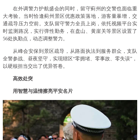
在外调警力护航盛会的同时，留守蓟州的交警也面临重
大考验。当时恰逢蓟州景区优惠政策落地，游客量暴增，交
通疏导压力空前。支队留守警力全员上岗，依托视频平台实
时监测路况，实行弹性勤务，在盘山、黄崖关等景区设置了
56处执勤点，动态调整警力。
从峰会安保到景区疏导，从路面执法到服务群众，支队
全警参战、昼夜坚守，实现辖区“零拥堵、零事故、零失误”，
以硬核担当交出了优异答卷。
高效处突
用智慧与温情擦亮平安名片