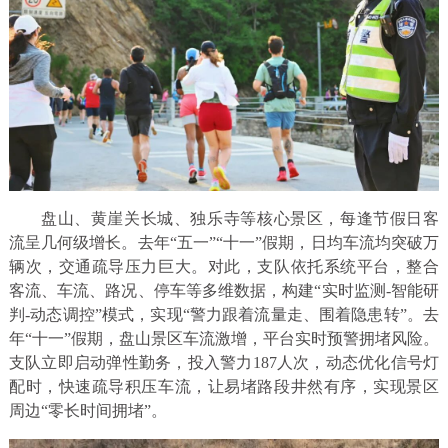
盘山、黄崖关长城、独乐寺等核心景区，每逢节假日客
流呈几何级增长。去年“五一”“十一”假期，日均车流均突破万
辆次，交通疏导压力巨大。对此，支队依托系统平台，整合
客流、车流、路况、停车等多维数据，构建“实时监测-智能研
判-动态调控”模式，实现“警力跟着流量走、围着隐患转”。去
年“十一”假期，盘山景区车流激增，平台实时预警拥堵风险。
支队立即启动弹性勤务，投入警力187人次，动态优化信号灯
配时，快速疏导积压车流，让易堵路段井然有序，实现景区
周边“零长时间拥堵”。