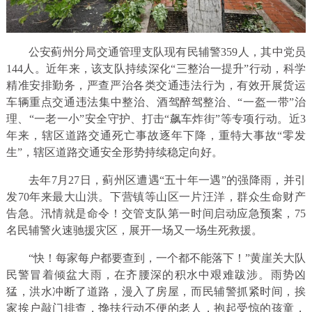
公安蓟州分局交通管理支队现有民辅警359人，其中党员
144人。近年来，该支队持续深化“三整治一提升”行动，科学
精准安排勤务，严查严治各类交通违法行为，有效开展货运
车辆重点交通违法集中整治、酒驾醉驾整治、“一盔一带”治
理、“一老一小”安全守护、打击“飙车炸街”等专项行动。近3
年来，辖区道路交通死亡事故逐年下降，重特大事故“零发
生”，辖区道路交通安全形势持续稳定向好。
去年7月27日，蓟州区遭遇“五十年一遇”的强降雨，并引
发70年来最大山洪。下营镇等山区一片汪洋，群众生命财产
告急。汛情就是命令！交管支队第一时间启动应急预案，75
名民辅警火速驰援灾区，展开一场又一场生死救援。
“快！每家每户都要查到，一个都不能落下！”黄崖关大队
民警冒着倾盆大雨，在齐腰深的积水中艰难跋涉。雨势凶
猛，洪水冲断了道路，漫入了房屋，而民辅警抓紧时间，挨
家挨户敲门排查，搀扶行动不便的老人，抱起受惊的孩童，