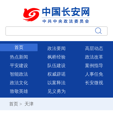
首页
政法要闻
高层动态
热点新闻
枫桥经验
政法改革
平安建设
队伍建设
案例指导
智能政法
权威辟谣
人事任免
政法文化
以案释法
长安微视
致敬英雄
见义勇为
首页
>
天津