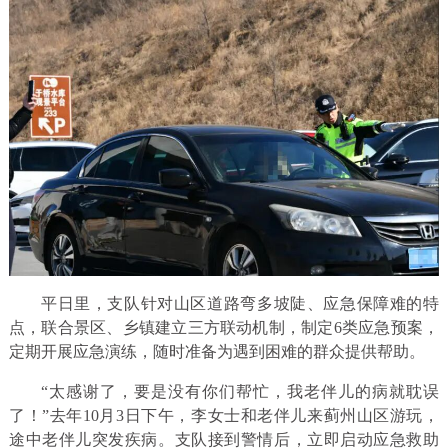
平日里，支队针对山区道路弯多坡陡、应急保障难的特
点，联合景区、乡镇建立三方联动机制，制定6类应急预案，
定期开展应急演练，随时准备为遇到困难的群众提供帮助。
“太感谢了，要是没有你们帮忙，我老伴儿的病就耽误
了！”去年10月3日下午，李女士和老伴儿来蓟州山区游玩，
途中老伴儿突发疾病。支队接到警情后，立即启动应急救助