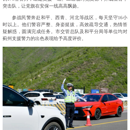
突击队，让党旗在安保一线高高飘扬。
参战民警奔赴和平、西青、河北等战区，每天坚守16小
时以上。他们警容严整、身姿挺拔，高效疏导交通，热情答
疑解惑，圆满完成任务。市交管总队及和平分局等单位均对
蓟州支援警力的出色表现给予高度评价。