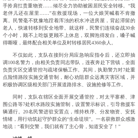
手拎肩扛贵重物资……倾尽全力协助被困居民安全转移。“我
老伴儿还在屋里……”在救援现场，一位大娘哭喊着不肯撤
离。民警毫不犹豫地蹚着浑浊的积水冲进房屋，背起滞留的
老人，快速转移到安全地带。就这样，民警们连续奋战30余
个小时，顾不上吃饭更顾不上休息，双脚泡得发白，嗓子喊
得嘶哑，最终配合相关单位及时转移居民4360余人。
不仅如此，支队在接到分局应急响应指令后，还立即抽
调100名警力，由相关负责同志带队，连夜奔赴下营镇，全面
负责灾区交通管控与疏堵保畅工作。其间，执勤警力对7处重
点险情路段实施交通管制，耐心劝阻群众远离灾害区域，并
积极协调区级相关部门开展道路排水、设施抢修等工作。
同时，支队在辖区全面开展交通管控，对太平寨桥、津
围公路等7处积水路段实施管制，设置警示标识，引导救援车
辆通行。20名民警进驻安置点，维持秩序、分发物资、安抚
情绪，用行动筑起守护群众的“生命堤坝”。一名获救群众感激
地说：“看到交警，我们就有了主心骨，知道安全了！”