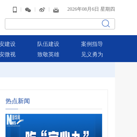
|
|
|
2026年08月6日 星期四
安建设
队伍建设
案例指导
安微视
致敬英雄
见义勇为
热点新闻