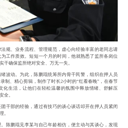
律法规、业务流程、管理规范，虚心向经验丰富的老同志请
化为工作质效。短短一个月的时间，他就熟悉了监所各岗位
实干确保监所绝对安全、万无一失。
情绪波动。为此，陈鹏琨统筹所内骨干民警，组织在押人员
录制、精心剪辑，制作了时长2小时的“红看春晚”，在春节
文化生活，让他们在轻松温馨的氛围中释放情绪、舒解压
安全。
任团干部的经验，通过有技巧的谈心谈话叩开在押人员紧闭
理。
理。陈鹏琨见李某与自己年龄相仿，便主动与其谈心，发现