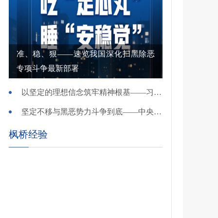
准、稳、狠——速览我国深化扫黑除恶
专项斗争最新部署
以坚定的理想信念筑牢精神根基——习近平党建思想理论品格系列述评之一
坚定不移与黑恶势力斗争到底——中央政法委负责同志就开展深化扫黑除恶专项斗争有关问题答记者问
枫桥经验