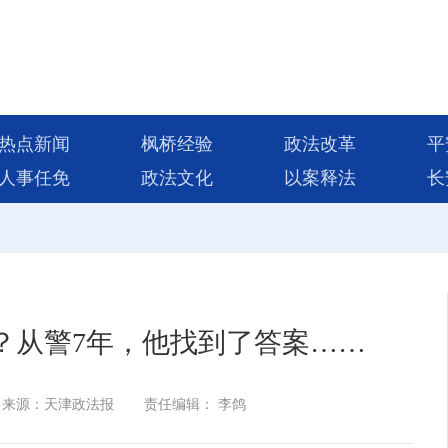
热点新闻
枫桥经验
政法改革
平
人事任免
政法文化
以案释法
长
？从警7年，他找到了答案……
来源：天津政法报
责任编辑： 李鸽