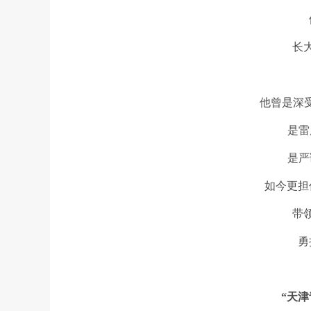
长
他曾是深
是雷
是严
如今更担
带
勇
“天