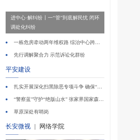
进中心·解纠纷丨一“管”到底解民忧 闭环
调处化纠纷
一栋危房牵动两年维权路 综治中心跨省寻鉴解民忧
先行调解聚合力 示范诉讼化群纷
平安建设
扎实开展深化扫黑除恶专项斗争 确保“全年全域平平安安、平平稳稳”——广东召开全省扫黑除恶专项斗争视频
“警察蓝”守护“绝版山水” 张家界国家森林公园景区派出所深化“生态警务”建设
草原深处有哨岗
长安微视
|
网络学院