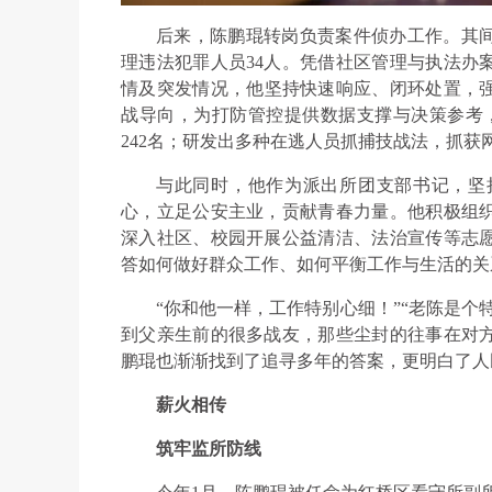
后来，陈鹏琨转岗负责案件侦办工作。其间
理违法犯罪人员34人。凭借社区管理与执法办
情及突发情况，他坚持快速响应、闭环处置，强
战导向，为打防管控提供数据支撑与决策参考，
242名；研发出多种在逃人员抓捕技战法，抓获
与此同时，他作为派出所团支部书记，坚
心，立足公安主业，贡献青春力量。他积极组
深入社区、校园开展公益清洁、法治宣传等志
答如何做好群众工作、如何平衡工作与生活的关
“你和他一样，工作特别心细！”“老陈是个
到父亲生前的很多战友，那些尘封的往事在对
鹏琨也渐渐找到了追寻多年的答案，更明白了人
薪火相传
筑牢监所防线