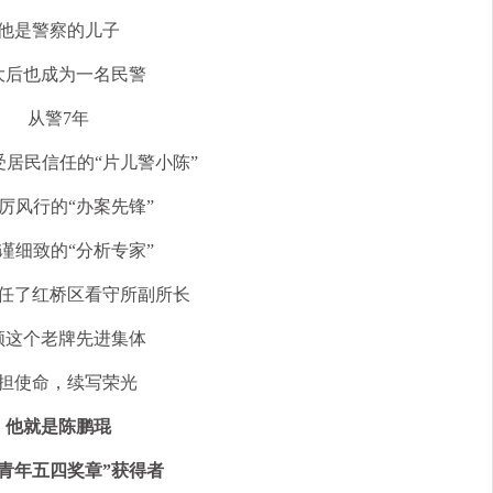
他是警察的儿子
大后也成为一名民警
从警7年
受居民信任的“片儿警小陈”
厉风行的“办案先锋”
谨细致的“分析专家”
任了红桥区看守所副所长
领这个老牌先进集体
担使命，续写荣光
他就是陈鹏琨
津青年五四奖章”获得者