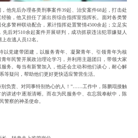
，他先后办理各类刑事案件39起、治安案件68起，打击处
案经验，他又担任了派出所综合指挥室指挥长。面对各类警
化多警种联动配合，累计指挥处置警情4500余起；立足实
先后对510余起案件开展研判，成功抓获违法犯罪嫌疑人
网上在逃人员12名。
持以党建带团建，以服务青年、凝聚青年、引领青年为核
织青年民警开展政治理论学习，并利用主题团日，带领大家
愿服务。每当有新警加入，他还会主动和他们谈心，耐心解
系等疑问，帮助他们更好更快适应警营生活。
特别负责、对同事特别热心的人！”……工作中，陈鹏琨接触
方的讲述中逐渐清晰。而在为民服务中、在忘我奉献中，陈
民警察的神圣使命。