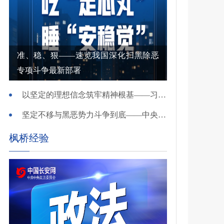
准、稳、狠——速览我国深化扫黑除恶
专项斗争最新部署
以坚定的理想信念筑牢精神根基——习近平党建思想理论品格系列述评之一
坚定不移与黑恶势力斗争到底——中央政法委负责同志就开展深化扫黑除恶专项斗争有关问题答记者问
枫桥经验