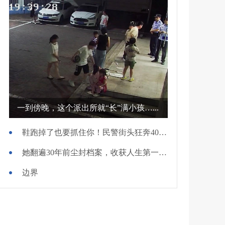
一到傍晚，这个派出所就“长”满小孩…...
鞋跑掉了也要抓住你！民警街头狂奔400米擒贼
她翻遍30年前尘封档案，收获人生第一面锦旗
边界