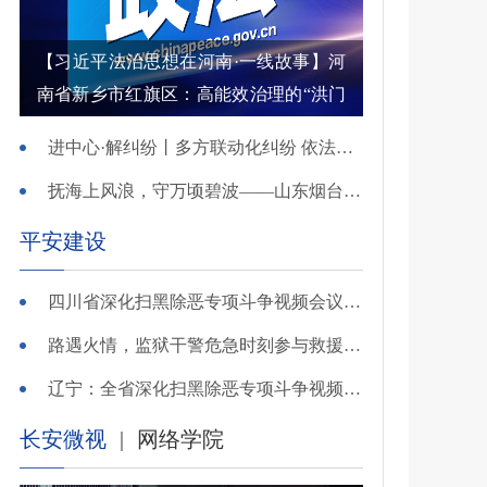
【习近平法治思想在河南·一线故事】河
南省新乡市红旗区：高能效治理的“洪门
密码”
进中心·解纠纷丨多方联动化纠纷 依法调解护农耕
抚海上风浪，守万顷碧波——山东烟台把矛盾化解在微澜未起时
平安建设
四川省深化扫黑除恶专项斗争视频会议召开 于立军出席并讲话
路遇火情，监狱干警危急时刻参与救援显身手！
辽宁：全省深化扫黑除恶专项斗争视频会议召开
长安微视
|
网络学院