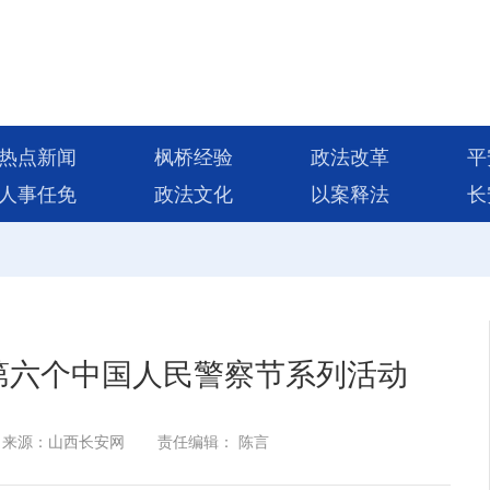
热点新闻
枫桥经验
政法改革
平
人事任免
政法文化
以案释法
长
第六个中国人民警察节系列活动
来源：山西长安网
责任编辑： 陈言