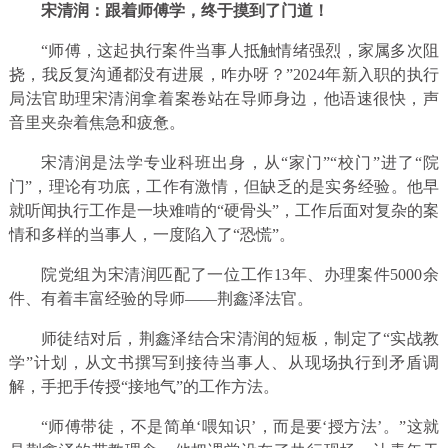
宋清润：跟着师傅学，终于摸到了门道！
“师傅，这起执行案件当事人抵触情绪强烈，家属多次阻
挠，我反复沟通都没有进展，咋办呀？”2024年新入职的执行
局法官助理宋清润拿着案卷站在导师身边，他语速很快，声
音里夹杂着焦急和疲惫。
宋清润是法学专业科班出身，从“家门”“校门”进了“院
门”，理论有功底，工作有激情，但缺乏的是实务经验。他早
就听闻执行工作是一块难啃的“硬骨头”，工作后面对复杂的案
情和多样的当事人，一度陷入了“恐慌”。
院党组为宋清润匹配了一位工作13年、办理案件5000余
件、有着丰富经验的导师——荆鑫泽法官。
师徒结对后，荆鑫泽结合宋清润的短板，制定了“实战教
学”计划，从文书撰写到接待当事人、从现场执行到矛盾调
解，手把手传授“接地气”的工作方法。
“师傅带徒，不是简单‘喂知识’，而是要‘授方法’。”这就