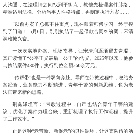
人沟通，在法理情之间找到平衡点，教他先梳理案件脉络、
精准适用法律、分析当事人性格特点，再制定执行方案……
“以前办案子总抓不住重点，现在跟着师傅学习，终于摸
到了门道！”5月6日，刚刚执结了一起借款合同纠纷案，宋清
润难掩兴奋。
一次次实地办案、现场指导，让宋清润逐渐褪去青涩，
真正读懂了“公平正义最后一公里”的含义。2025年以来，他参
与执结案件430件，执行到位金额260余万元。
“传帮带”也是一种双向奔赴。导师在带教过程中，总结办
案经验，业务能力不断精进，青年干警的创新思维，也为老
法官带来新的思路。
荆鑫泽坦言：“带教过程中，自己也结合青年干警的建
议，优化了案件办理台账，重新梳理了执行工作流程，提升
了工作效率。”
正是这种“老带新、新促老”的良性循环，让这支队伍的活