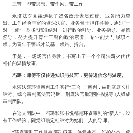
三带，即带思想、带作风、带工作。
永济法院党组选拔了25名政治素质过硬、业务能力突
出、工作经验丰富的资深法官、业务骨干担任导师，通过“一
对一”或“一对多”精准结对，进行政治引导、业务指导、品德
督导，努力提升青年干警的政治素养、专业能力与履职本
领，为青年干警成才筑基、领路、搭台。
于是，一场场言传身教，书写出了一个个司法薪火代代
相传的温情故事。
冯璐：师傅不仅传递知识与技艺，更传递信念与温度。
永济法院环资审判工作实行“三合一”审判，由刑庭庭长杜
继涛、综合审判庭法官冯璐、刑庭法官助理张书悦等8人组成
审判团队。
在这支团队中，冯璐和张书悦都是环资审判的“新人”，没
有工作经验，院党组确定杜继涛为她们二人的导师。
“环资审判工作具有惩罚犯罪、修复生态、维护公益、促