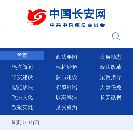
首页
政法要闻
高层动态
热点新闻
枫桥经验
政法改革
平安建设
队伍建设
案例指导
智能政法
权威辟谣
人事任免
政法文化
以案释法
长安微视
致敬英雄
见义勇为
首页
>
山西