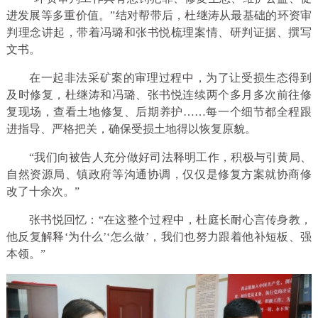
进发展等多重价值。”结对帮带后，杜继涛从最基础的环资审
判理念讲起，带着冯璐和张书悦梳理案情、研判证据、撰写
文书。
在一起非法采矿案的审理过程中，为了让受损生态得到
及时修复，杜继涛和冯璐、张书悦连续两个多月多次前往修
复现场，查看土地修复、后期养护……每一个细节都全程跟
进指导、严格把关，确保受损土地得以恢复原貌。
“我们向被告人充分做好司法释明工作，积极与引黄局、
自然资源局、镇政府等沟通协调，仅仅是修复方案就协商修
改了十余次。”
张书悦回忆：“在这整个过程中，杜庭长耐心言传身教，
他反复解释‘为什么’‘怎么做’，我们也努力跟着他补短板、强
本领。”