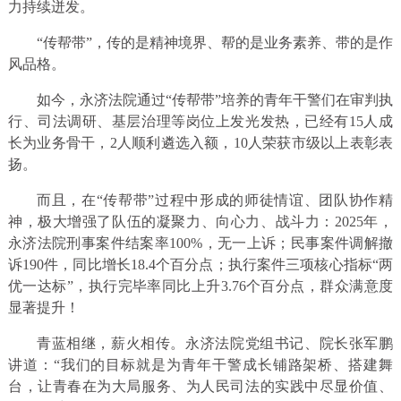
力持续迸发。
“传帮带”，传的是精神境界、帮的是业务素养、带的是作
风品格。
如今，永济法院通过“传帮带”培养的青年干警们在审判执
行、司法调研、基层治理等岗位上发光发热，已经有15人成
长为业务骨干，2人顺利遴选入额，10人荣获市级以上表彰表
扬。
而且，在“传帮带”过程中形成的师徒情谊、团队协作精
神，极大增强了队伍的凝聚力、向心力、战斗力：2025年，
永济法院刑事案件结案率100%，无一上诉；民事案件调解撤
诉190件，同比增长18.4个百分点；执行案件三项核心指标“两
优一达标”，执行完毕率同比上升3.76个百分点，群众满意度
显著提升！
青蓝相继，薪火相传。永济法院党组书记、院长张军鹏
讲道：“我们的目标就是为青年干警成长铺路架桥、搭建舞
台，让青春在为大局服务、为人民司法的实践中尽显价值、