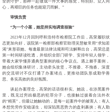
全的守护，那种一起做成一件大事的感觉，特别好。众人同
心，再艰巨的任务也能迎刃而解。”
审慎负责
“为一个小案，
她坚持实地调查核验”
2023年12月回到呼和浩特市检察院工作后，高荣履职状
态更加向好，该院第一检察部检察官助理吴慧敏常用“求知若
渴”来形容她。每逢最新法律法规和司法解释出台，高荣总是
第一时间研读吃透，并组织全部门研学、安排年轻人领学，
带着大家学懂弄通典型案例的核心争议点。遇上棘手案例，
她会组织集体研讨，主动牵头攻坚，不推诿、不拖沓。深度
的交流研讨不仅打通了办案堵点，更推动团队形成勤学善
思、务实高效的良好氛围。
谈起办案理念，高荣的话语很朴实。她说，在涉黑案件
里，既见过穷凶极恶的犯罪分子，也接触过披着合法外衣
的“精英”，但最让她触动的，是每一起案件中的被害人：有人
本想凭劳作安稳谋生，却深陷黑恶势力的盘剥裹挟；有人勤