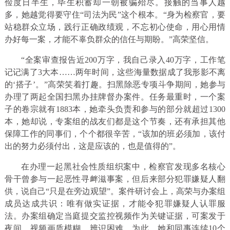
俭度日半生，毕生积蓄却一朝被骗殆尽。接触的当事人越
多，她越觉得要守住“司法为民”这个根本。“身为检察官，要
站稳群众立场，践行正确政绩观，不忘初心使命，用心用情
办好每一案，才能不辜负群众的信任与期盼。”高荣坚信。
“全案审查报告近200万字，我自己录入40万字，工作笔
记记满了3大本……两年时间，这些海量数据成了我形影不离
的‘搭子’。”高荣笑着打趣。扫黑除恶专项斗争期间，她参与
办理了两起全国扫黑办挂牌督办案件。任务最重时，一个案
子的卷宗就有1883本，她牵头负责和参与的部分就超过1300
本，她却说，专案组的战友们都是这个节奏，还有承担其他
保障工作的同事们，个个都很辛苦，“该加的班必须加，该付
出的努力必须付出，这是应该的，也是值得的”。
在办理一起黑社会性质组织案中，检察官发现多名核心
骨干曾参与一起恶性寻衅滋事案，但后来部分犯罪嫌疑人翻
供，说自己“只是在旁边观望”。案件研讨会上，高荣与办案组
成员达成共识：唯有做实证据，才能令犯罪嫌疑人认罪服
法。办案组确定当庭提交监控视频作为关键证据，可案发于
夜间，视频画质模糊、辨识困难。为此，她和同事连续10个