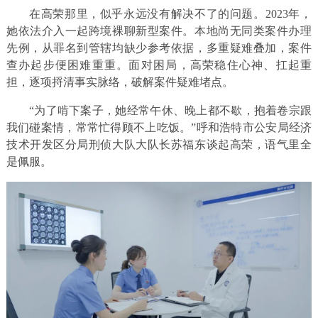
在高荣那里，似乎永远没有解决不了的问题。2023年，
她依法介入一起跨境裸聊新型案件。本地尚无同类案件办理
先例，从罪名到管辖均缺少参考依据，多重疑难叠加，案件
查办起步便困难重重。面对困局，高荣稳住心神、扛起重
担，逐项捋清事实脉络，破解案件疑难堵点。
“为了啃下案子，她经常午休、晚上都不歇，抱着卷宗跟
我们碰案情，常常忙得顾不上吃饭。”呼和浩特市公安局经济
技术开发区分局刑侦大队大队长苏福东谈起高荣，语气里全
是佩服。