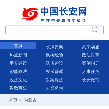
首页
政法要闻
高层动态
热点新闻
枫桥经验
政法改革
平安建设
队伍建设
案例指导
智能政法
权威辟谣
人事任免
政法文化
以案释法
长安微视
致敬英雄
见义勇为
首页
>
内蒙古