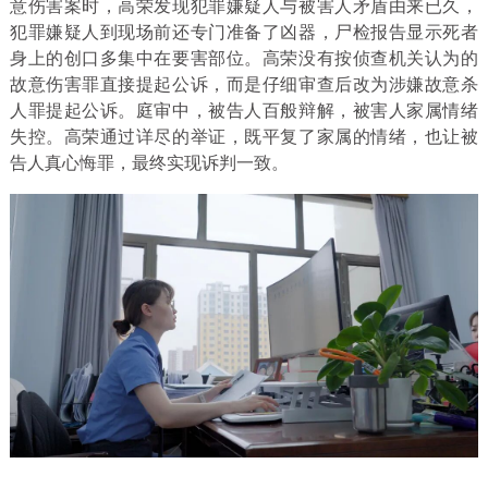
意伤害案时，高荣发现犯罪嫌疑人与被害人矛盾由来已久，
犯罪嫌疑人到现场前还专门准备了凶器，尸检报告显示死者
身上的创口多集中在要害部位。高荣没有按侦查机关认为的
故意伤害罪直接提起公诉，而是仔细审查后改为涉嫌故意杀
人罪提起公诉。庭审中，被告人百般辩解，被害人家属情绪
失控。高荣通过详尽的举证，既平复了家属的情绪，也让被
告人真心悔罪，最终实现诉判一致。