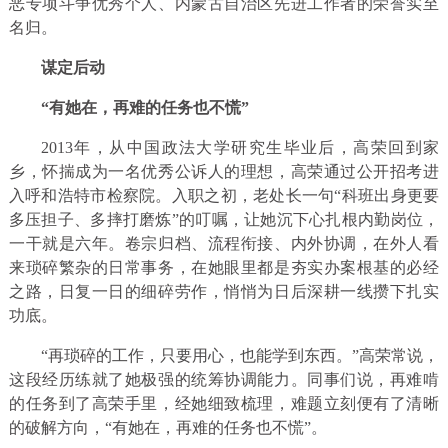
恶专项斗争优秀个人、内蒙古自治区先进工作者的荣誉实至
名归。
谋定后动
“有她在，
再难的任务也不慌”
2013年，从中国政法大学研究生毕业后，高荣回到家
乡，怀揣成为一名优秀公诉人的理想，高荣通过公开招考进
入呼和浩特市检察院。入职之初，老处长一句“科班出身更要
多压担子、多摔打磨炼”的叮嘱，让她沉下心扎根内勤岗位，
一干就是六年。卷宗归档、流程衔接、内外协调，在外人看
来琐碎繁杂的日常事务，在她眼里都是夯实办案根基的必经
之路，日复一日的细碎劳作，悄悄为日后深耕一线攒下扎实
功底。
“再琐碎的工作，只要用心，也能学到东西。”高荣常说，
这段经历练就了她极强的统筹协调能力。同事们说，再难啃
的任务到了高荣手里，经她细致梳理，难题立刻便有了清晰
的破解方向，“有她在，再难的任务也不慌”。