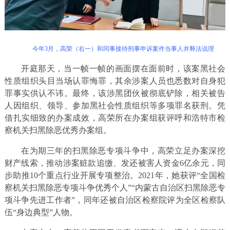
今年3月，高荣（右一）和同事接待刑事申诉案件当事人并释法说理
开庭那天，当一帧一帧的画面摆在面前时，该案黑社会
性质组织头目当场认罪悔罪，其余涉案人员也悉数对自身犯
罪事实供认不讳。最终，该涉黑团伙被彻底铲除，相关被告
人因组织、领导、参加黑社会性质组织等多项罪名获刑。凭
借扎实细致的办案成效，高荣所在办案组获评呼和浩特市检
察机关扫黑除恶优秀办案组。
在为期三年的扫黑除恶专项斗争中，高荣立足办案深挖
财产线索，推动涉案赃款追缴、发还被害人资金6亿余元，同
步助推10个重点行业开展专项整治。2021年，她获评“全国检
察机关扫黑除恶专项斗争优秀个人”“内蒙古自治区扫黑除恶专
项斗争先进工作者”，同年还被自治区检察院评为全区检察队
伍“身边典型”人物。