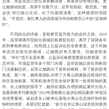
过来，而是先自己把任务拆解清楚，再条理分明地分配。更
让她感动的是，高荣不仅教方法，还常给鼓励、敢兜底。“她
会说‘你们放心去试，出了问题我顶着’。这种感觉特别踏
实。”不觉间，敢扛事儿的高荣成为年轻检察官心中的“定海神
针”。
不同岗位的淬炼，是检察官提升能力的必经之路。2019
年，高荣调离市院前往新城区检察院任职，离开了深耕多年
的刑事检察岗位，转而踏上公益诉讼的全新赛道。这个对她
来说完全陌生的领域，让她既好奇又紧张。但她很快发
现，“外行”也不全是坏事。公益诉讼检察需要跟自然资源、生
态环境、市场监管等多个部门沟通，这些是她以前在刑检部
门没接触过的，反而让她跳出了原有的框框，有了新的思考
角度。那一年，她带着团队办理了大青山国家级自然保护区
跨区划放牧案、军用机场净空安全保护案等一批有影响的案
件。在上级院的指导下，她所在团队办理的两起案件分别入
选最高检专刊案例及“2023年度检察公益诉讼精品案例”评选活
动优秀案例。谈起牵头12家单位落地大青山生态保护协作机
制时的情景，高荣记忆犹新：“多方合作让青山绿意得到更周