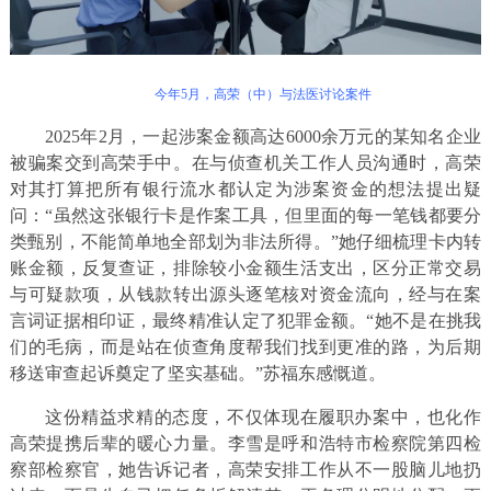
今年5月，高荣（中）与法医讨论案件
2025年2月，一起涉案金额高达6000余万元的某知名企业
被骗案交到高荣手中。在与侦查机关工作人员沟通时，高荣
对其打算把所有银行流水都认定为涉案资金的想法提出疑
问：“虽然这张银行卡是作案工具，但里面的每一笔钱都要分
类甄别，不能简单地全部划为非法所得。”她仔细梳理卡内转
账金额，反复查证，排除较小金额生活支出，区分正常交易
与可疑款项，从钱款转出源头逐笔核对资金流向，经与在案
言词证据相印证，最终精准认定了犯罪金额。“她不是在挑我
们的毛病，而是站在侦查角度帮我们找到更准的路，为后期
移送审查起诉奠定了坚实基础。”苏福东感慨道。
这份精益求精的态度，不仅体现在履职办案中，也化作
高荣提携后辈的暖心力量。李雪是呼和浩特市检察院第四检
察部检察官，她告诉记者，高荣安排工作从不一股脑儿地扔