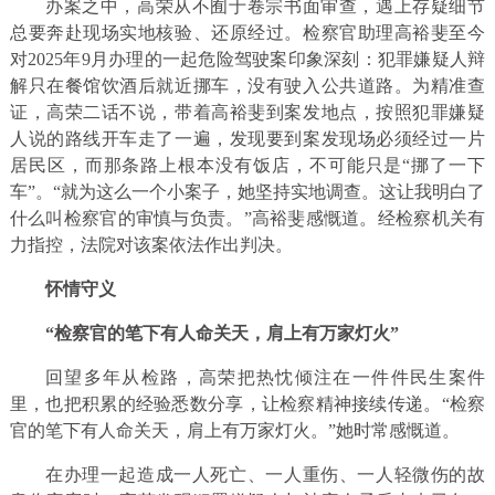
办案之中，高荣从不囿于卷宗书面审查，遇上存疑细节
总要奔赴现场实地核验、还原经过。检察官助理高裕斐至今
对2025年9月办理的一起危险驾驶案印象深刻：犯罪嫌疑人辩
解只在餐馆饮酒后就近挪车，没有驶入公共道路。为精准查
证，高荣二话不说，带着高裕斐到案发地点，按照犯罪嫌疑
人说的路线开车走了一遍，发现要到案发现场必须经过一片
居民区，而那条路上根本没有饭店，不可能只是“挪了一下
车”。“就为这么一个小案子，她坚持实地调查。这让我明白了
什么叫检察官的审慎与负责。”高裕斐感慨道。经检察机关有
力指控，法院对该案依法作出判决。
怀情守义
“检察官的笔下有人命关天，
肩上有万家灯火”
回望多年从检路，高荣把热忱倾注在一件件民生案件
里，也把积累的经验悉数分享，让检察精神接续传递。“检察
官的笔下有人命关天，肩上有万家灯火。”她时常感慨道。
在办理一起造成一人死亡、一人重伤、一人轻微伤的故