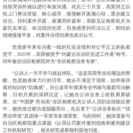
但除哭诉外难以进行有效沟通。此后三个月里，高荣持之以
恒上门释法答疑、耐心疏导，慢慢解开家属心结，逐步建立
信任。待到案件开庭，家属旁听庭审，亲眼见证检察机关当
庭扎实举证、依法指控犯罪，切身感受到司法公正，郁结的
情绪慢慢平复，对案件办理结果也表示认可。
凭借多年来在办案一线的扎实业绩和对公平正义的执着
坚守，2025年，高荣被授予“内蒙古自治区先进工作者”称号。
同年被自治区检察院评为“全区检察业务专家”。
“公诉人一天不学习就会掉队。”这是高荣常挂在嘴边的警
醒，也是她身体力行的日常。她从不满足于现状，始终保持
着对知识的“饥饿感”，办公桌常年摆满专业书籍与最新司法解
释，日积月累的深耕沉淀，让她在公诉业务上收获累累硕
果。在“中国梦·劳动美”全区检察机关公诉人员职业技能比赛
中，她凭借过硬功底脱颖而出，先后拿下“公诉业务标兵”“优
秀论辩奖”及团体一等奖等多项荣誉。与此同时，她深度参与
自治区检察院重点课题《认罪认罚案件量刑指南和量刑建议
工作机制研究》，相关研究成果顺利落地刊发。