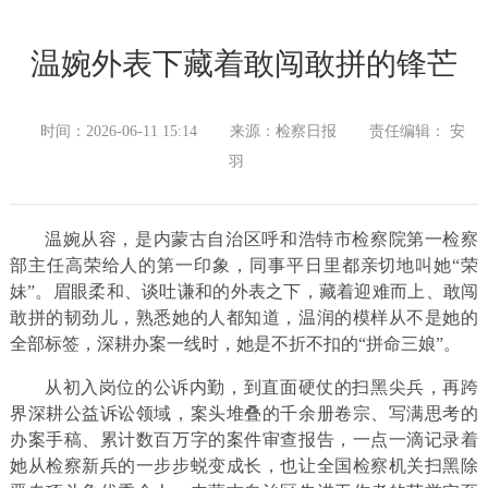
温婉外表下藏着敢闯敢拼的锋芒
时间：2026-06-11 15:14
来源：检察日报
责任编辑： 安
羽
温婉从容，是内蒙古自治区呼和浩特市检察院第一检察
部主任高荣给人的第一印象，同事平日里都亲切地叫她“荣
妹”。眉眼柔和、谈吐谦和的外表之下，藏着迎难而上、敢闯
敢拼的韧劲儿，熟悉她的人都知道，温润的模样从不是她的
全部标签，深耕办案一线时，她是不折不扣的“拼命三娘”。
从初入岗位的公诉内勤，到直面硬仗的扫黑尖兵，再跨
界深耕公益诉讼领域，案头堆叠的千余册卷宗、写满思考的
办案手稿、累计数百万字的案件审查报告，一点一滴记录着
她从检察新兵的一步步蜕变成长，也让全国检察机关扫黑除