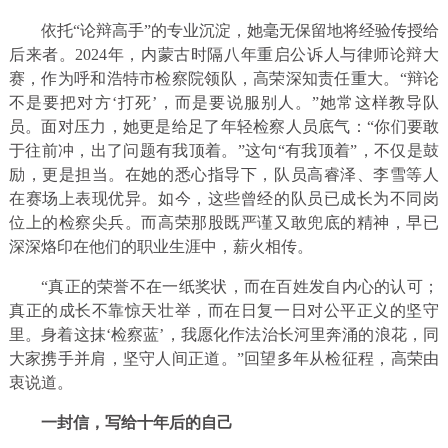
依托“论辩高手”的专业沉淀，她毫无保留地将经验传授给
后来者。2024年，内蒙古时隔八年重启公诉人与律师论辩大
赛，作为呼和浩特市检察院领队，高荣深知责任重大。“辩论
不是要把对方‘打死’，而是要说服别人。”她常这样教导队
员。面对压力，她更是给足了年轻检察人员底气：“你们要敢
于往前冲，出了问题有我顶着。”这句“有我顶着”，不仅是鼓
励，更是担当。在她的悉心指导下，队员高睿泽、李雪等人
在赛场上表现优异。如今，这些曾经的队员已成长为不同岗
位上的检察尖兵。而高荣那股既严谨又敢兜底的精神，早已
深深烙印在他们的职业生涯中，薪火相传。
“真正的荣誉不在一纸奖状，而在百姓发自内心的认可；
真正的成长不靠惊天壮举，而在日复一日对公平正义的坚守
里。身着这抹‘检察蓝’，我愿化作法治长河里奔涌的浪花，同
大家携手并肩，坚守人间正道。”回望多年从检征程，高荣由
衷说道。
一封信，写给十年后的自己