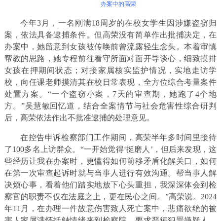
办案中的高荣
今年3月，一名刚满18周岁的在校女学生因涉嫌盗窃归
案，依法具备逮捕条件。但高荣没有简单作出批捕决定，在
办案中，她留意到女孩被传唤前曾流露轻生念头。本着审慎
帮教的思路，她专程前往看守所面对面开导谈心，细致摸排
女孩在押期间状态；对接家属核实监护情况，实地走访学
校，向任课老师摸清其在校日常表现，全方位综合考量案件
处置方案。“一个盗窃小案，7天的审查期，她跑了4个地
方。”吴慧敏回忆道，结合全案情节与社会危害性综合研判
后，高荣依法作出不批准逮捕的处理意见。
在控告申诉检察部门工作期间，高荣半年多时间里接待
了100多名上访群众。“一开始觉得‘挺磨人’，但后来发现，这
些经历让我在办案时，更懂得如何前移矛盾化解关口，如何
在第一次审查起诉时就与当事人进行有效沟通。帮当事人解
决烦心事，看着他们踏实地放下心头重担，我深深体会到检
察官的职责不仅在法庭之上，更在民心之间。”高荣说。2024
年11月，在办理一件故意伤害致人死亡案中，悲痛欲绝的被
害人家属满怀抵触情绪来到检察院，要求严惩犯罪嫌疑人，