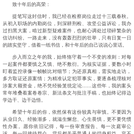
致十年后的高荣：
提笔写这封信时，我已经在检察岗位走过十三载春秋。
从初入职场的内勤岗位，到深耕刑检、攻坚公益诉讼，我办
过扫黑大案，啃过新型疑难案件，也耐心调处过琐碎繁杂的
信访纠纷。一路走来，没有轰轰烈烈的壮举，只有日复一日
的踏实坚守，借着一纸书信，和十年后的自己说说心里话。
步入而立之年的我，始终恪守着一个不变的准则：对每
一起案件都要慎之又慎、绝不敷衍。为核实证据，要数小时
盯着监控录像一帧帧比对细节；为还原真相，需实地走访，
多方取证还原案情；为精准认定犯罪事实，要逐条梳理核对
涉案大额资金，绝不凭经验笼统定论……这些年，我的案头
常年堆叠着案卷卷宗、新法条文与批注手稿，也始终记得边
学边干、边干边悟。
希望十年后的你，依然保有这份较真与审慎。不要因为
从业日久、经验渐多，就滋生懈怠、心生畏惧，更不要凭惯
性办案。愿你依旧记得，每一份审查报告、每一次庭审公
诉、每一回接待群众，背后都关乎普通人的切身权益，容不