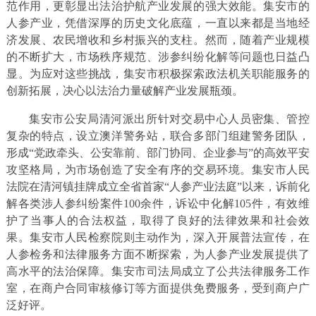
范作用，更彰显出法治护航产业发展的强大效能。集安市的
人参产业，凭借深厚的历史文化底蕴，一直以来都是当地经
济发展、农民增收和乡村振兴的支柱。然而，随着产业规模
的不断扩大，市场秩序规范、涉参纠纷化解等问题也日益凸
显。为应对这些挑战，集安市积极探索政法机关职能服务的
创新拓展，决心以法治力量破解产业发展瓶颈。
集安市公安局清河派出所针对交易中心人员密集、管控
复杂的特点，设立澳洋警务站，联合多部门组建警务团队，
形成“党政牵头、公安靠前、部门协同、企业参与”的高效平安
攻坚格局，为市场创造了安全有序的交易环境。集安市人民
法院在清河镇挂牌成立全省首家“人参产业法庭”以来，诉前化
解各类涉人参纠纷案件100余件，诉讼中化解105件，有效维
护了当事人的合法权益，取得了良好的法律效果和社会效
果。集安市人民检察院则主动作为，深入开展普法宣传，在
人参检务和法律服务方面不断探索，为人参产业发展提供了
高水平的法治保障。集安市司法局成立了公共法律服务工作
室，在商户合同审核修订等方面提供免费服务，受到商户广
泛好评。