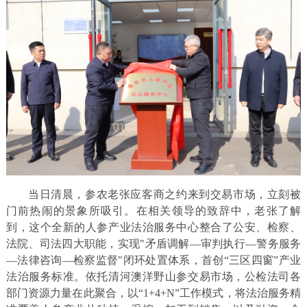
当日清晨，参农老张应客商之约来到交易市场，立刻被
门前热闹的景象所吸引。在相关领导的致辞中，老张了解
到，这个全新的人参产业法治服务中心整合了公安、检察、
法院、司法四大职能，实现"矛盾调解—审判执行—警务服务
—法律咨询—检察监督"闭环处置体系，首创“三区四窗”产业
法治服务标准。依托清河澳洋野山参交易市场，公检法司各
部门资源力量在此聚合，以“1+4+N”工作模式，将法治服务精