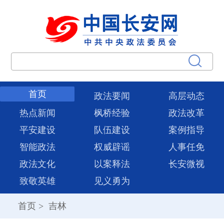
首页
政法要闻
高层动态
热点新闻
枫桥经验
政法改革
平安建设
队伍建设
案例指导
智能政法
权威辟谣
人事任免
政法文化
以案释法
长安微视
致敬英雄
见义勇为
首页
>
吉林