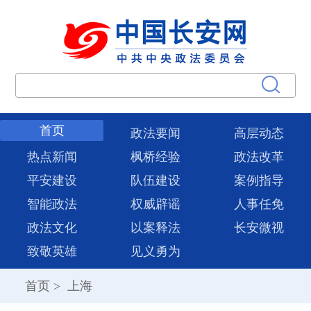
首页
政法要闻
高层动态
热点新闻
枫桥经验
政法改革
平安建设
队伍建设
案例指导
智能政法
权威辟谣
人事任免
政法文化
以案释法
长安微视
致敬英雄
见义勇为
首页
>
上海