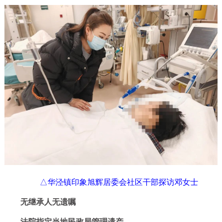
△华泾镇印象旭辉居委会社区干部探访邓女士
无继承人无遗嘱
法院指定当地民政局管理遗产