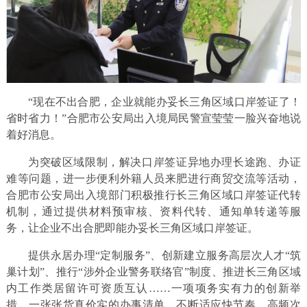
“现在不出合肥，企业就能办妥长三角区域口岸签证了！
省时省力！”合肥市公安局出入境局民警宣莹莹一脸兴奋地说
着好消息。
为突破区域限制，解决口岸签证异地办理长途跑、办证
难等问题，进一步便利外籍人员来肥进行商贸交流等活动，
合肥市公安局出入境部门积极推行长三角区域口岸签证代转
机制，通过提供材料预审核、资料代转、通知单转递等服
务，让企业不出合肥即能办妥长三角区域口岸签证。
提供永居办理“定制服务”、创新建立服务高层次人才“筑
巢计划”、推行“涉外企业警务联络官”制度、推进长三角区域
内工作类居留许可资质互认……一项项务实有力的创新举
措，一张张货真价实的办事清单，不断适应快节奏、高频次