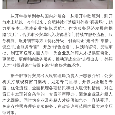
从开年抢单到参与国内外展会，从增开中欧班列，到开
放水上航线，今年以来，合肥持续打造吸引外资“强磁场”，助
力更多本土优质企业“扬帆远航”。作为服务经济发展的探
路“尖兵”，合肥市公安局出入境管理部门持续在服务流程、服
务机制、服务细节等方面优化升级，创新助企“走出去”举措，
设立“助企服务专窗”，开放“绿色通道”，从预约咨询、受理审
批、制证寄送等方面入手，为企业及外籍人才提供更简化、
更优质、更便利的政务服务，推动形成企业“走得出去”、外籍
人才“引得进来”“留得下来”的良好营商环境。
据合肥市公安局出入境管理局负责人张志敏介绍，公安
机关打破现有窗口架构，划定专门区域，开设为企服务专
窗，优化流程，全面梳理各项移民和出入境便利措施，对在
窗口中发现符合条件的，专窗即审即办，避免企业及外籍人
才来回跑。同时为企业及外籍人才提供加急办、容缺受理、
免留存护照办理等专项服务，在政策许可范围内最大程度压
缩时限。