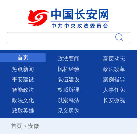
首页
政法要闻
高层动态
热点新闻
枫桥经验
政法改革
平安建设
队伍建设
案例指导
智能政法
权威辟谣
人事任免
政法文化
以案释法
长安微视
致敬英雄
见义勇为
首页
>
安徽