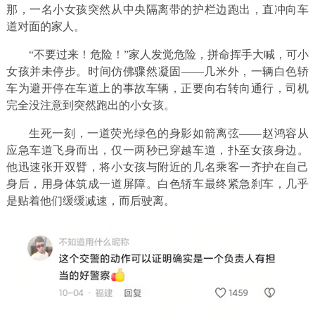
那，一名小女孩突然从中央隔离带的护栏边跑出，直冲向车
道对面的家人。
“不要过来！危险！”家人发觉危险，拼命挥手大喊，可小
女孩并未停步。时间仿佛骤然凝固——几米外，一辆白色轿
车为避开停在车道上的事故车辆，正要向右转向通行，司机
完全没注意到突然跑出的小女孩。
生死一刻，一道荧光绿色的身影如箭离弦——赵鸿容从
应急车道飞身而出，仅一两秒已穿越车道，扑至女孩身边。
他迅速张开双臂，将小女孩与附近的几名乘客一齐护在自己
身后，用身体筑成一道屏障。白色轿车最终紧急刹车，几乎
是贴着他们缓缓减速，而后驶离。