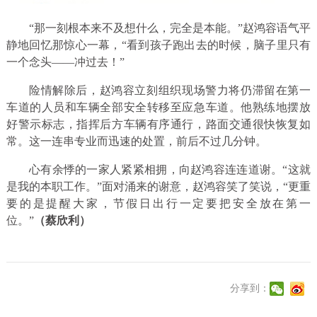
“那一刻根本来不及想什么，完全是本能。”赵鸿容语气平
静地回忆那惊心一幕，“看到孩子跑出去的时候，脑子里只有
一个念头——冲过去！”
险情解除后，赵鸿容立刻组织现场警力将仍滞留在第一
车道的人员和车辆全部安全转移至应急车道。他熟练地摆放
好警示标志，指挥后方车辆有序通行，路面交通很快恢复如
常。
这一连串专业而迅速的处置，前后不过几分钟。
心有余悸的一家人紧紧相拥，向赵鸿容连连道谢。
“这就
是我的本职工作。”面对涌来的谢意，赵鸿容笑了笑说，“更重
要的是提醒大家，节假日出行一定要把安全放在第一
位。”
（蔡欣利）
分享到：