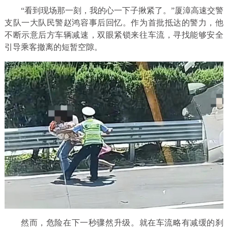
“看到现场那一刻，我的心一下子揪紧了。”厦漳高速交警
支队一大队民警赵鸿容事后回忆。作为首批抵达的警力，他
不断示意后方车辆减速，双眼紧锁来往车流，寻找能够安全
引导乘客撤离的短暂空隙。
然而，危险在下一秒骤然升级。就在车流略有减缓的刹