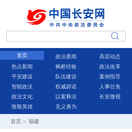
首页
政法要闻
高层动态
热点新闻
枫桥经验
政法改革
平安建设
队伍建设
案例指导
智能政法
权威辟谣
人事任免
政法文化
以案释法
长安微视
致敬英雄
见义勇为
首页
>
福建