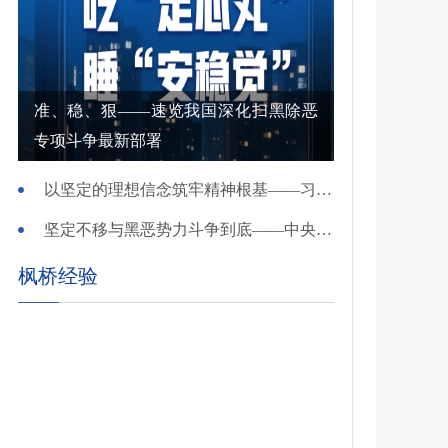
准、稳、狠——速览我国深化扫黑除恶
专项斗争最新部署
以坚定的理想信念筑牢精神根基——习近平党建思想理论品格系列述评之一
坚定不移与黑恶势力斗争到底——中央政法委负责同志就开展深化扫黑除恶专项斗争有关问题答记者问
枫桥经验