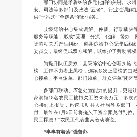
部门协同是矛盾纠纷多元化解的关键。永州
安、司法等多部门及政法“五老”、行业性调解
供“一站式”“全链条”解纷服务。
县级综治中心集成调解、仲裁、行政裁决
服务等职能，形成“受理—分流—化解—督办—回
除劳动关系产生纠纷，道县综治中心受理后组
委员会，最终促成双方和解，既维护了劳动者权
为提升队伍质效，县级综治中心创新实施“
榜，工作不力者上黑榜，连续多次上黑榜的由派
心接单、平台派单、部门领单、群众评单”闭环
多部门联动、应急处置能力的提升，更是让综
家洞镇18名农民工被拖欠工资30余万元，多
心接到上报后，迅速联动县人社局等多部门，
付，最终在1月6日前将拖欠工资全额兑付到位
民工撑腰！”农民工代表曲某激动地说。
“事事有着落”强督办