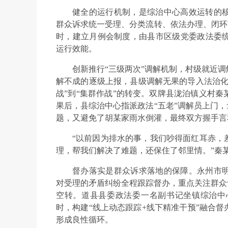
健全的运行机制，是综治中心高效运转的
群众诉求统一受理、分类流转、依法办理、闭环管
时，建立月例会制度，由县市区级党委政法委
运行效能。
创新推行“三级两次”调解机制，村级就近
解不成的逐级上报，县级调解无果的导入法治化
战”到“集群作战”的转变。双牌县泷泊镇义村
果后，县综治中心指派政法“五老”调解员上门，
题，又避免了胡某家雨水倒灌，最终双方握手言
“以前因为排水的事，我们吵得面红耳赤，
理，帮我们解决了难题，还保住了邻里情。”秦
督办落实是群众诉求落地的保障。永州市
对受理的矛盾纠纷全程跟踪督办，重点关注群众
空转。道县县委政法委一名副书记坐镇综治中
时，构建“线上动态跟踪+线下精准干预”融合
形成良性循环。