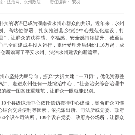
源：法治网、永州政法
责任编辑： 安羽
句朴实的话语已成为湖南省永州市群众的共识。近年来，永州
谋划、高站位部署，扎实推进县乡综治中心规范化建设，打
公里”，让群众的获得感、幸福感、安全感持续提升。截至目
中心已全面建成并投入运行，累计受理矛盾纠纷1.16万起，成
实干与创新谱写了平安永州、法治永州建设的新篇章。
市坚持为民导向，摒弃“大拆大建”“一刀切”，优化资源整
站”。走进永州任何一处综治中心，“社会治安综合治理中
成的统一图案庄重规范，让群众一眼就能识别。
10个县级综治中心依托信访接待中心建设，契合群众习惯
中心结合交通便利等因素，依托派出所、司法所或党委、政府
60个设在司法所，109个设在党委、政府办公场所，让群众