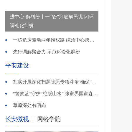
进中心·解纠纷丨一“管”到底解民忧 闭环
调处化纠纷
一栋危房牵动两年维权路 综治中心跨省寻鉴解民忧
先行调解聚合力 示范诉讼化群纷
平安建设
扎实开展深化扫黑除恶专项斗争 确保“全年全域平平安安、平平稳稳”——广东召开全省扫黑除恶专项斗争视频
“警察蓝”守护“绝版山水” 张家界国家森林公园景区派出所深化“生态警务”建设
草原深处有哨岗
长安微视
|
网络学院