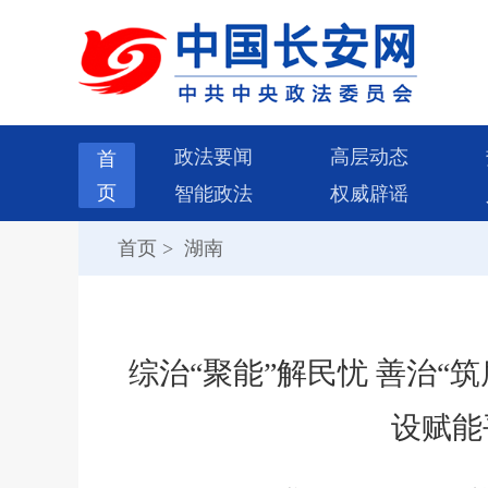
政法要闻
高层动态
首
页
智能政法
权威辟谣
首页
>
湖南
综治“聚能”解民忧 善治“
设赋能