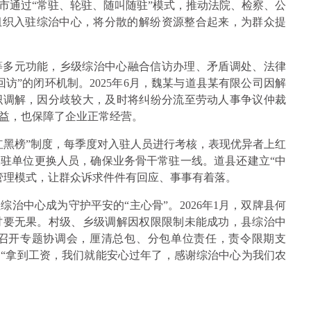
市通过“常驻、轮驻、随叫随驻”模式，推动法院、检察、公
组织入驻综治中心，将分散的解纷资源整合起来，为群众提
等多元功能，乡级综治中心融合信访办理、矛盾调处、法律
访”的闭环机制。2025年6月，魏某与道县某有限公司因解
织调解，因分歧较大，及时将纠纷分流至劳动人事争议仲裁
益，也保障了企业正常经营。
红黑榜”制度，每季度对入驻人员进行考核，表现优异者上红
驻单位更换人员，确保业务骨干常驻一线。道县还建立“中
管理模式，让群众诉求件件有回应、事事有着落。
治中心成为守护平安的“主心骨”。2026年1月，双牌县何
次讨要无果。村级、乡级调解因权限限制未能成功，县综治中
召开专题协调会，厘清总包、分包单位责任，责令限期支
。“拿到工资，我们就能安心过年了，感谢综治中心为我们农