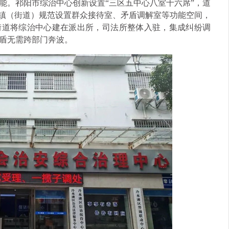
能。祁阳市综治中心创新设置“三区五中心八室十六席”，道
乡镇（街道）规范设置群众接待室、矛盾调解室等功能空间，
街道将综治中心建在派出所，司法所整体入驻，集成纠纷调
盾无需跨部门奔波。