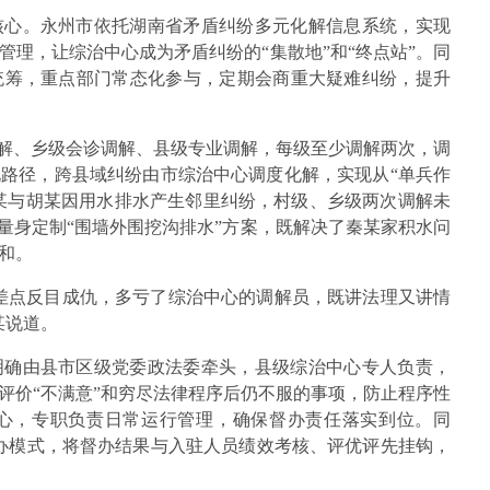
核心。永州市依托湖南省矛盾纠纷多元化解信息系统，实现
理，让综治中心成为矛盾纠纷的“集散地”和“终点站”。同
统筹，重点部门常态化参与，定期会商重大疑难纠纷，提升
调解、乡级会诊调解、县级专业调解，每级至少调解两次，调
路径，跨县域纠纷由市综治中心调度化解，实现从“单兵作
秦某与胡某因用水排水产生邻里纠纷，村级、乡级两次调解未
量身定制“围墙外围挖沟排水”方案，既解决了秦某家积水问
和。
差点反目成仇，多亏了综治中心的调解员，既讲法理又讲情
某说道。
明确由县市区级党委政法委牵头，县级综治中心专人负责，
评价“不满意”和穷尽法律程序后仍不服的事项，防止程序性
心，专职负责日常运行管理，确保督办责任落实到位。同
督办模式，将督办结果与入驻人员绩效考核、评优评先挂钩，