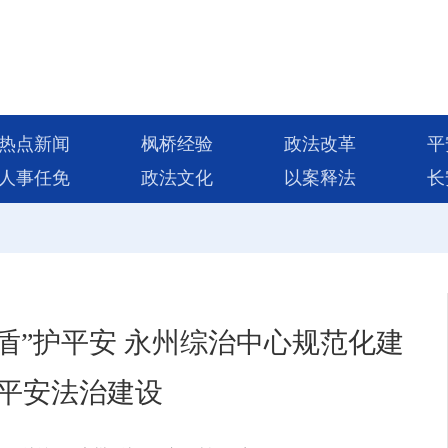
热点新闻
枫桥经验
政法改革
平
人事任免
政法文化
以案释法
长
筑盾”护平安 永州综治中心规范化建
平安法治建设