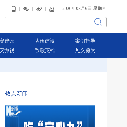
|
|
|
2026年08月6日 星期四
安建设
队伍建设
案例指导
安微视
致敬英雄
见义勇为
热点新闻