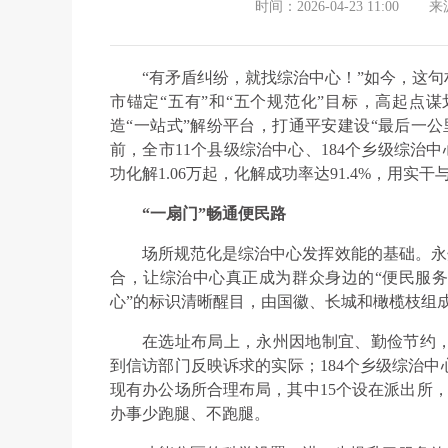
时间：2026-04-23 11:00
来
“有矛盾纠纷，就找综治中心！”如今，这
市锚定“五有”和“五个规范化”目标，高起点
造“一站式”解纷平台，打通平安建设“最后一
前，全市11个县级综治中心、184个乡级综治
功化解1.06万起，化解成功率达91.4%，用
“一扇门”畅通便民路
场所规范化是综治中心发挥效能的基础。永州
合，让综治中心真正成为群众身边的“便民服务
心”的标识清晰醒目，由国徽、长城和橄榄枝组
在选址布局上，永州因地制宜、勤俭节约，
到信访部门反映诉求的实际；184个乡级综治
现有办公场所合理布局，其中15个设在派出所，
办事少跑腿、不跑腿。