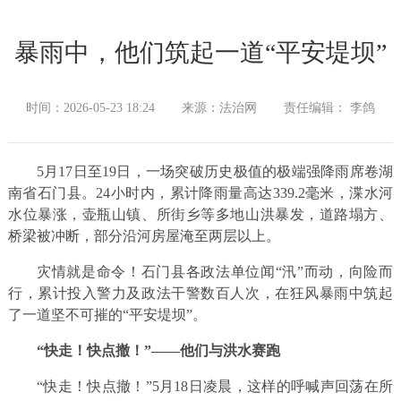
暴雨中，他们筑起一道“平安堤坝”
时间：2026-05-23 18:24
来源：法治网
责任编辑： 李鸽
5月17日至19日，一场突破历史极值的极端强降雨席卷湖
南省石门县。24小时内，累计降雨量高达339.2毫米，渫水河
水位暴涨，壶瓶山镇、所街乡等多地山洪暴发，道路塌方、
桥梁被冲断，部分沿河房屋淹至两层以上。
灾情就是命令！石门县各政法单位闻“汛”而动，向险而
行，累计投入警力及政法干警数百人次，在狂风暴雨中筑起
了一道坚不可摧的“平安堤坝”。
“快走！快点撤！”——他们与洪水赛跑
“快走！快点撤！”5月18日凌晨，这样的呼喊声回荡在所