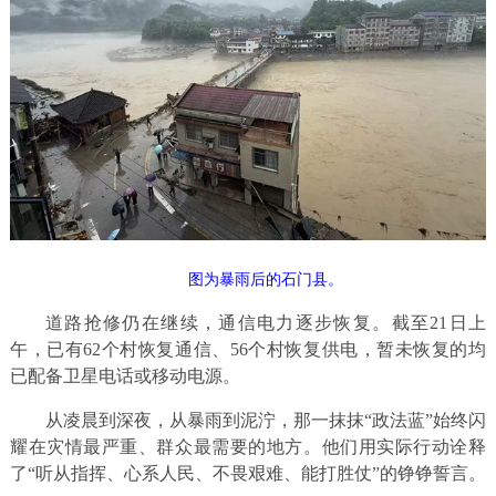
图为暴雨后的石门县。
道路抢修仍在继续，通信电力逐步恢复。截至21日上
午，已有62个村恢复通信、56个村恢复供电，暂未恢复的均
已配备卫星电话或移动电源。
从凌晨到深夜，从暴雨到泥泞，那一抹抹“政法蓝”始终闪
耀在灾情最严重、群众最需要的地方。他们用实际行动诠释
了“听从指挥、心系人民、不畏艰难、能打胜仗”的铮铮誓言。