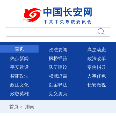
首页
政法要闻
高层动态
热点新闻
枫桥经验
政法改革
平安建设
队伍建设
案例指导
智能政法
权威辟谣
人事任免
政法文化
以案释法
长安微视
致敬英雄
见义勇为
首页
>
湖南