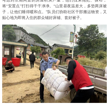
考虑到长期闲置的房屋积灰严重，他们找来拖把、抹布，
将“安置点”打扫得干干净净。“山里昼夜温差大，多垫两床被
子，让他们睡得暖和点。”队员们协助社区干部搬运物资，又
贴心地为即将入住的群众铺好床铺、套好被子。