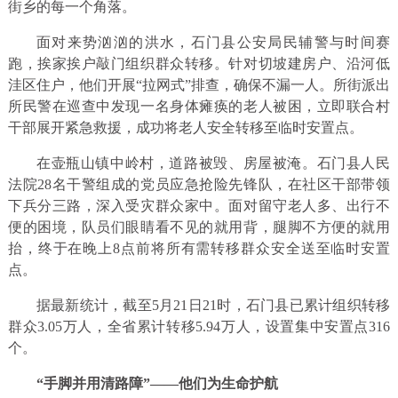
街乡的每一个角落。
面对来势汹汹的洪水，石门县公安局民辅警与时间赛
跑，挨家挨户敲门组织群众转移。针对切坡建房户、沿河低
洼区住户，他们开展“拉网式”排查，确保不漏一人。所街派出
所民警在巡查中发现一名身体瘫痪的老人被困，立即联合村
干部展开紧急救援，成功将老人安全转移至临时安置点。
在壶瓶山镇中岭村，道路被毁、房屋被淹。石门县人民
法院28名干警组成的党员应急抢险先锋队，在社区干部带领
下兵分三路，深入受灾群众家中。面对留守老人多、出行不
便的困境，队员们眼睛看不见的就用背，腿脚不方便的就用
抬，终于在晚上8点前将所有需转移群众安全送至临时安置
点。
据最新统计，截至5月21日21时，石门县已累计组织转移
群众3.05万人，全省累计转移5.94万人，设置集中安置点316
个。
“手脚并用清路障”——他们为生命护航