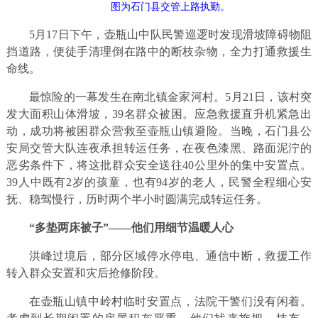
图为石门县交管上路执勤。
5月17日下午，壶瓶山中队民警巡逻时发现滑坡障碍物阻
挡道路，便徒手清理倒在路中的断枝杂物，全力打通救援生
命线。
最惊险的一幕发生在南北镇金家河村。5月21日，该村突
发大面积山体滑坡，39名群众被困。应急救援直升机紧急出
动，成功将被困群众营救至壶瓶山镇避险。当晚，石门县公
安局交管大队连夜承担转运任务，在夜色漆黑、路面泥泞的
恶劣条件下，将这批群众安全送往40公里外的集中安置点。
39人中既有2岁的孩童，也有94岁的老人，民警全程细心安
抚、稳驾慢行，历时两个半小时圆满完成转运任务。
“多垫两床被子”——他们用细节温暖人心
洪峰过境后，部分区域停水停电、通信中断，救援工作
转入群众安置和灾后抢修阶段。
在壶瓶山镇中岭村临时安置点，法院干警们没有闲着。