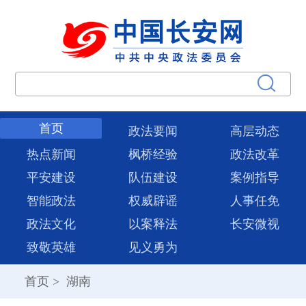
首页
政法要闻
高层动态
热点新闻
枫桥经验
政法改革
平安建设
队伍建设
案例指导
智能政法
权威辟谣
人事任免
政法文化
以案释法
长安微视
致敬英雄
见义勇为
首页
>
湖南