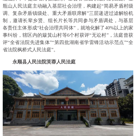
瓶山人民法庭主动融入基层社会治理，构建起“简易矛盾村级
调、复杂矛盾镇级处、重大矛盾联席解”三层递进过滤解纷机
制，邀请长辈乡贤、组长片长等共同参与矛盾调处，与基层
各责任主体形成“社会治理共同体”，就地化解了40%以上的家
事纠纷，辖区内的簸箕山村等6个村获评“无讼村”，法庭曾获
评“全省法院先进集体”“第四批湖南省学雷锋活动示范点”“全
省法院枫桥式人民法庭”。
永顺县人民法院芙蓉人民法庭