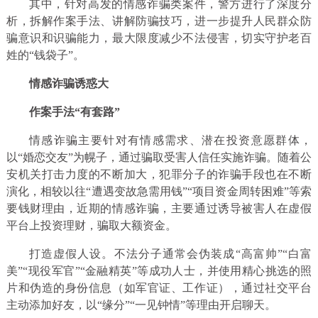
其中，针对高发的情感诈骗类案件，警方进行了深度分
析，拆解作案手法、讲解防骗技巧，进一步提升人民群众防
骗意识和识骗能力，最大限度减少不法侵害，切实守护老百
姓的“钱袋子”。
情感诈骗诱惑大
作案手法“有套路”
情感诈骗主要针对有情感需求、潜在投资意愿群体，
以“婚恋交友”为幌子，通过骗取受害人信任实施诈骗。随着公
安机关打击力度的不断加大，犯罪分子的诈骗手段也在不断
演化，相较以往“遭遇变故急需用钱”“项目资金周转困难”等索
要钱财理由，近期的情感诈骗，主要通过诱导被害人在虚假
平台上投资理财，骗取大额资金。
打造虚假人设。不法分子通常会伪装成“高富帅”“白富
美”“现役军官”“金融精英”等成功人士，并使用精心挑选的照
片和伪造的身份信息（如军官证、工作证），通过社交平台
主动添加好友，以“缘分”“一见钟情”等理由开启聊天。