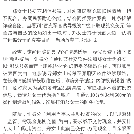
郑女士起初不相信被骗，对劝阻民警充满抵触情绪，拒
不配合。办案民警耐心沟通，结合同类案件案例，逐条拆解
诈骗套路。当看到“冒充军官诱导投资”“线下取现兑换美元”等
套路与自己的经历如出一辙时，郑女士终于恍然大悟，认清
了诈骗分子的真实目的，当场放弃了取现计划。
经查，该起诈骗是典型的“情感诱导＋虚假投资＋线下取
现”新型骗局。诈骗分子通过某社交软件添加郑女士为好友，
以“部队服务军官”“即将转业”的虚假身份骗取信任，再以账号
被禁言为由，逐步诱导郑女士转移至某聊天软件继续联络。
在长期情感铺垫获取信任后，诈骗分子抛出“内部投资渠道”诱
饵，谎称家人为某知名珠宝品牌高管，掌握稳赚不赔的投资
信息，邀请郑女士代为操作账户，并通过10分钟返利600元的
操作制造盈利假象，彻底打消郑女士的防备心理。
随后，诈骗分子利用当事人主动投资的心理，以“规避线
上监管、需现金兑换充值”为由，要求线下交付现金，并安排
专人上门取走资金。郑女士此前已交付5万元现金，且亲眼看