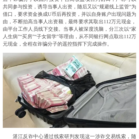
共同参与投资，诱导当事人出资，随后又以“规避线上监管”为
借口，要求资金换成U币后再投资，并以自身账户出现问题为
由，不断抬高当事人出资额，最终要求其取出112万元现金，
由平台工作人员线下交接。当事人被深度洗脑，分三次以“家
人生病”“买房”“子女留学”等理由，从不同银行网点取出112万
元现金，全程在诈骗分子的遥控指挥下完成操作。
湛江反诈中心通过线索研判发现这一涉诈交易线索，随