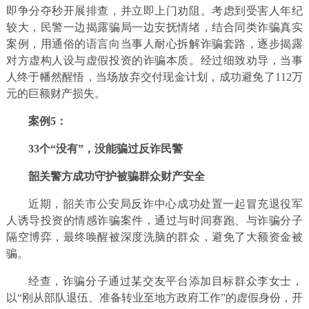
即争分夺秒开展排查，并立即上门劝阻。考虑到受害人年纪
较大，民警一边揭露骗局一边安抚情绪，结合同类诈骗真实
案例，用通俗的语言向当事人耐心拆解诈骗套路，逐步揭露
对方虚构人设与虚假投资的诈骗本质。经过细致劝导，当事
人终于幡然醒悟，当场放弃交付现金计划，成功避免了112万
元的巨额财产损失。
案例5：
33个“没有”，没能骗过反诈民警
韶关警方成功守护被骗群众财产安全
近期，韶关市公安局反诈中心成功处置一起冒充退役军
人诱导投资的情感诈骗案件，通过与时间赛跑、与诈骗分子
隔空博弈，最终唤醒被深度洗脑的群众，避免了大额资金被
骗。
经查，诈骗分子通过某交友平台添加目标群众李女士，
以“刚从部队退伍、准备转业至地方政府工作”的虚假身份，开