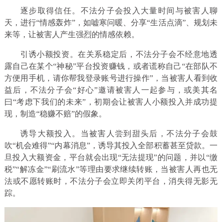
逐步取得信任。不法分子会投入大量时间与被害人聊
天，进行“情感轰炸”，如嘘寒问暖、分享“生活点滴”、规划未
来等，让被害人产生强烈的情感依赖。
引诱小额投资。在关系稳定后，不法分子会不经意地透
露自己在某个“神秘”平台投资赚钱，或者谎称自己“在部队不
方便用手机，请你帮我登录账号进行操作”，当被害人看到收
益后，不法分子会“好心”邀请被害人一起参与，或美其名
曰“考虑下我们的未来”，初期会让被害人小额投入并成功提
现，制造“稳赚不赔”的假象。
诱导大额投入。当被害人尝到甜头后，不法分子会鼓
吹“机会难得”“内幕消息”，诱导其投入全部积蓄甚至贷款。一
旦投入大额资金，平台就会出现“无法提现”的问题，并以“缴
税”“解冻金”“刷流水”等理由要求继续转账，当被害人再也无
法或不愿转账时，不法分子会立即关闭平台，消失得无影无
踪。