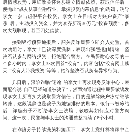
启情感攻势，用细致关怀逐步建立情感依赖。获取信任后，
便抛出“战友从事金融行业、掌握投资内幕信息”的诱饵，诱导
李女士参与虚假平台投资。李女士在目睹对方账户资产“暴
涨”后，主动投入资金，并为凑齐所谓30万元“投资额度”，多
次大额取现，甚至四处借款。
接到银行预警通报后，韶关反诈民警立即介入处置。首
次劝阻时，李女士已被深度洗脑，表现出强烈抵触情绪，坚
决否认参与网络投资，拒绝配合警方。在民警耐心劝导的一
个多小时内，李女士33次回答“没有”，内容包括“没有网上聊
天”“没有人带我投资”等等，始终坚决否认所有异常行为。
几日后，深陷诈骗“迷途”的李女士再次现身反诈中心，表
面配合说“自己已经知道被骗了”，然而沟通过程中民警敏锐发
现李女士所言实为骗取警方信任，目的是解除账户冻结继续
转账，这段说辞也是骗子为她编排好的剧本。银行卡被冻结
后，诈骗分子不断给李女士洗脑，教唆其如何应对警方询
问。这一次，民警与李女士的沟通整整持续了8个小时。
在诈骗分子持续洗脑和施压下，李女士竟打算将家中金