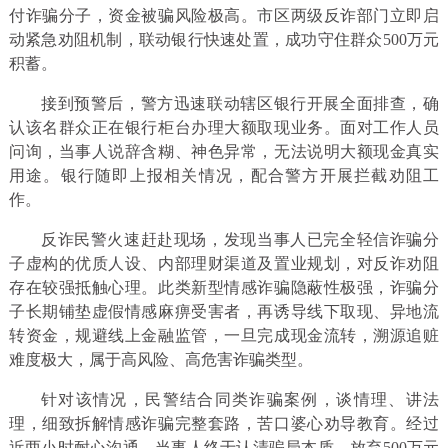
付诈骗分子，资金被骗风险极高。市区两级反诈部门立即启
动紧急劝阻机制，联动银行快速处置，成功守住群众500万元
积蓄。
接到预警后，警方迅速联动辖区银行开展全面排查，确
认该名群众正在银行柜台办理大额取现业务。面对工作人员
问询，当事人说辞含糊、神色异常，无法说明大额现金真实
用途。银行随即上报相关情况，配合警方开展拦截劝阻工
作。
反诈民警火速赶赴现场，发现当事人已完全轻信诈骗分
子虚构的优质人设、内部理财渠道及置业规划，对反诈劝阻
存在较强抵触心理。此类新型情感诈骗隐蔽性极强，诈骗分
子长期铺垫虚假情感麻痹受害者，再诱导线下取现、异地流
转资金，规避线上金融监管，一旦完成现金流转，溯源追赃
难度极大，属于高风险、高危害诈骗类型。
针对该情况，民警结合同类诈骗案例，谈情理、讲法
理，细致拆解情感诈骗完整套路，苦口婆心劝导教育。经过
近两小时耐心沟通，当事人终于认清骗局本质，放弃500万元