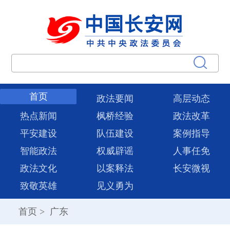
首页
政法要闻
高层动态
热点新闻
枫桥经验
政法改革
平安建设
队伍建设
案例指导
智能政法
权威辟谣
人事任免
政法文化
以案释法
长安微视
致敬英雄
见义勇为
首页
>
广东