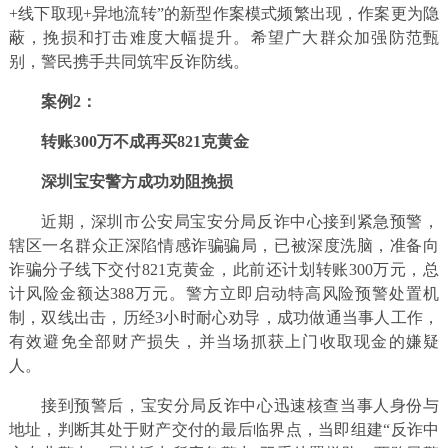
+线下取现+异地流转”的新型作案模式频繁出现，作案更为隐
蔽，挽损和打击难度大幅提升。希望广大群众加强防范甄
别，警民携手共同筑牢反诈防线。
案例2：
转账300万不成再买821克黄金
深圳宝安警方成功劝阻挽损
近期，深圳市公安局宝安分局反诈中心接到紧急预警，
辖区一名群众正深陷情感诈骗骗局，已被深度洗脑，准备向
诈骗分子线下交付821克黄金，此前还计划转账300万元，总
计风险金额达388万元。警方立即启动特高风险预警处置机
制，双线出击，历经3小时耐心劝导，成功做通当事人工作，
有效避免全部财产损失，并当场抓获上门收取现金的嫌疑
人。
接到预警后，宝安分局反诈中心迅速核查当事人身份与
地址，判断其处于财产交付的最后临界点，当即组建“反诈中