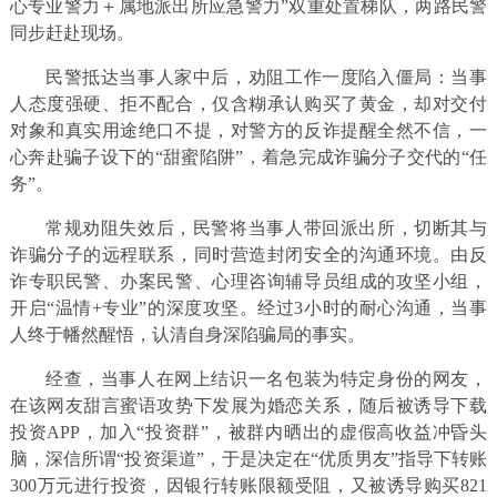
心专业警力＋属地派出所应急警力”双重处置梯队，两路民警
同步赶赴现场。
民警抵达当事人家中后，劝阻工作一度陷入僵局：当事
人态度强硬、拒不配合，仅含糊承认购买了黄金，却对交付
对象和真实用途绝口不提，对警方的反诈提醒全然不信，一
心奔赴骗子设下的“甜蜜陷阱”，着急完成诈骗分子交代的“任
务”。
常规劝阻失效后，民警将当事人带回派出所，切断其与
诈骗分子的远程联系，同时营造封闭安全的沟通环境。由反
诈专职民警、办案民警、心理咨询辅导员组成的攻坚小组，
开启“温情+专业”的深度攻坚。经过3小时的耐心沟通，当事
人终于幡然醒悟，认清自身深陷骗局的事实。
经查，当事人在网上结识一名包装为特定身份的网友，
在该网友甜言蜜语攻势下发展为婚恋关系，随后被诱导下载
投资APP，加入“投资群”，被群内晒出的虚假高收益冲昏头
脑，深信所谓“投资渠道”，于是决定在“优质男友”指导下转账
300万元进行投资，因银行转账限额受阻，又被诱导购买821