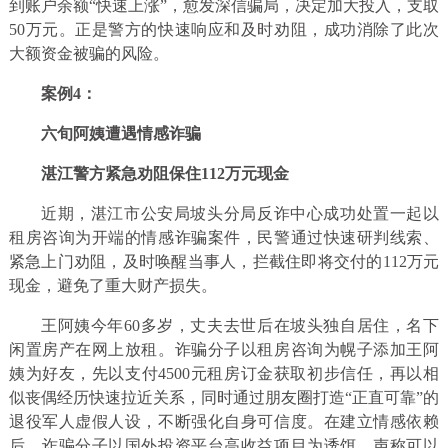
到账户余额“快速上涨”，愈发深信骗局，决定加大投入，支取
50万元。正是警方的快速响应和及时劝阻，成功消除了此次
大额资金被骗的风险。
案例4：
六旬阿姨遭遇情感诈骗
湛江警方紧急劝阻保住112万元现金
近期，湛江市公安局坡头分局反诈中心成功处置一起以
租房咨询为开端的情感诈骗案件，民警通过快速研判线索、
紧急上门劝阻，及时唤醒当事人，拦截住即将交付的112万元
现金，避免了重大财产损失。
王阿姨今年60多岁，丈夫去世后在坡头独自居住，名下
闲置房产在网上放租。诈骗分子以租房咨询为幌子添加王阿
姨为好友，先以支付4500元租房订金获取初步信任，再以相
似丧偶经历快速拉近关系，同时通过朋友圈打造“正直可靠”的
退役军人虚假人设，不断强化自身可信度。在建立情感依赖
后，诈骗分子以国外投资平台高收益项目为诱饵，声称可以