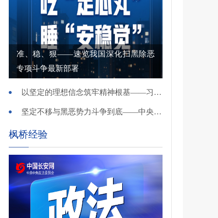
准、稳、狠——速览我国深化扫黑除恶
专项斗争最新部署
以坚定的理想信念筑牢精神根基——习近平党建思想理论品格系列述评之一
坚定不移与黑恶势力斗争到底——中央政法委负责同志就开展深化扫黑除恶专项斗争有关问题答记者问
枫桥经验