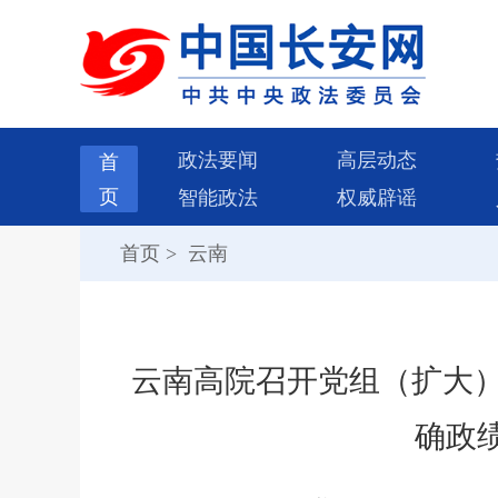
政法要闻
高层动态
首
页
智能政法
权威辟谣
首页
>
云南
云南高院召开党组（扩大）
确政