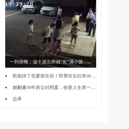
一到傍晚，这个派出所就“长”满小孩…...
鞋跑掉了也要抓住你！民警街头狂奔400米擒贼
她翻遍30年前尘封档案，收获人生第一面锦旗
边界