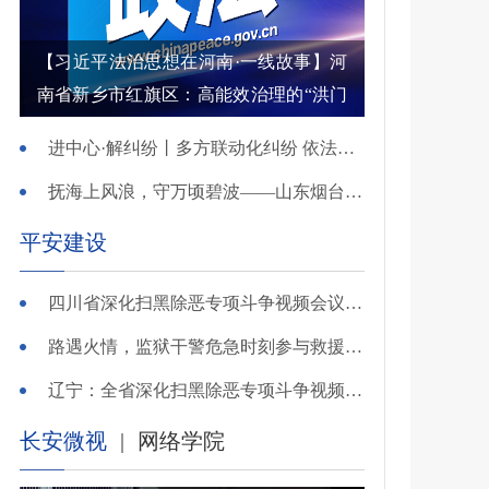
【习近平法治思想在河南·一线故事】河
南省新乡市红旗区：高能效治理的“洪门
密码”
进中心·解纠纷丨多方联动化纠纷 依法调解护农耕
抚海上风浪，守万顷碧波——山东烟台把矛盾化解在微澜未起时
平安建设
四川省深化扫黑除恶专项斗争视频会议召开 于立军出席并讲话
路遇火情，监狱干警危急时刻参与救援显身手！
辽宁：全省深化扫黑除恶专项斗争视频会议召开
长安微视
|
网络学院