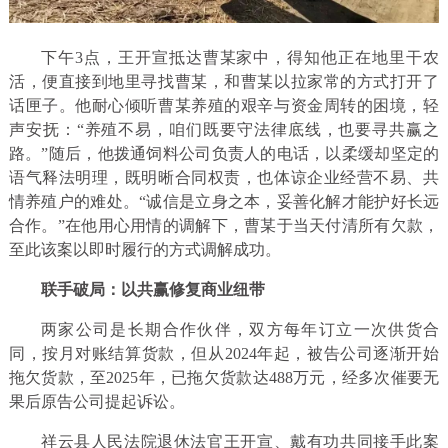
下午3点，王开宣抵达曹某家中，得知他正在地里干农
活，便直接到地里寻找曹某，和曹某以拉家常的方式打开了
话匣子。他耐心倾听曹某养殖的艰辛与资金周转的困境，轻
声安抚：“养殖不易，咱们既要守法律底线，也要寻共赢之
路。”随后，他拨通饲料公司负责人的电话，以柔缓却坚定的
语气释法明理，既明晰合同权责，也体谅企业经营不易、共
情养殖户的难处。“诚信是立身之本，妥善化解才能护好长远
合作。”在他用心用情的调解下，曹某于当天付清所有欠款，
至此该案以即时履行的方式调解成功。
联手破局：以共赢修复商业纽带
两家公司是长期合作伙伴，双方每年订立一次供货合
同，按月对账结算货款，但从2024年起，被告公司逐渐开始
拖欠货款，至2025年，已拖欠货款达488万元，经多次催要无
果后原告公司提起诉讼。
祥云县人民法院退休法官王开宣、戴有功共同接手此案