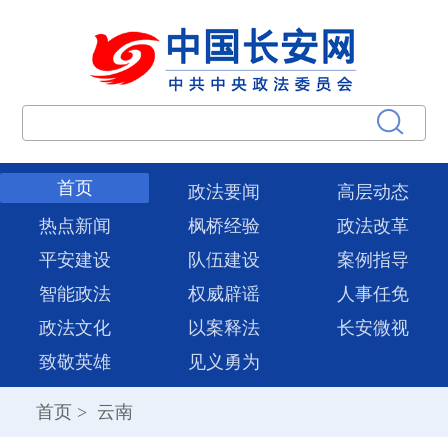
首页
政法要闻
高层动态
热点新闻
枫桥经验
政法改革
平安建设
队伍建设
案例指导
智能政法
权威辟谣
人事任免
政法文化
以案释法
长安微视
致敬英雄
见义勇为
首页
>
云南