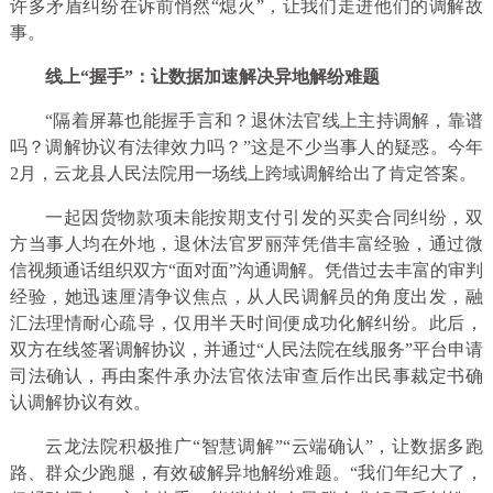
许多矛盾纠纷在诉前悄然“熄火”，让我们走进他们的调解故
事。
线上“握手”：让数据加速解决异地解纷难题
“隔着屏幕也能握手言和？退休法官线上主持调解，靠谱
吗？调解协议有法律效力吗？”这是不少当事人的疑惑。今年
2月，云龙县人民法院用一场线上跨域调解给出了肯定答案。
一起因货物款项未能按期支付引发的买卖合同纠纷，双
方当事人均在外地，退休法官罗丽萍凭借丰富经验，通过微
信视频通话组织双方“面对面”沟通调解。凭借过去丰富的审判
经验，她迅速厘清争议焦点，从人民调解员的角度出发，融
汇法理情耐心疏导，仅用半天时间便成功化解纠纷。此后，
双方在线签署调解协议，并通过“人民法院在线服务”平台申请
司法确认，再由案件承办法官依法审查后作出民事裁定书确
认调解协议有效。
云龙法院积极推广“智慧调解”“云端确认”，让数据多跑
路、群众少跑腿，有效破解异地解纷难题。“我们年纪大了，