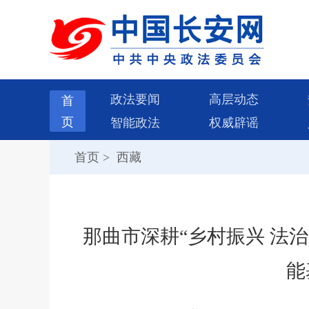
政法要闻
高层动态
首
页
智能政法
权威辟谣
首页
>
西藏
那曲市深耕“乡村振兴 法
能