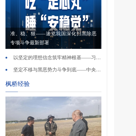
准、稳、狠——速览我国深化扫黑除恶
专项斗争最新部署
以坚定的理想信念筑牢精神根基——习近平党建思想理论品格系列述评之一
坚定不移与黑恶势力斗争到底——中央政法委负责同志就开展深化扫黑除恶专项斗争有关问题答记者问
枫桥经验