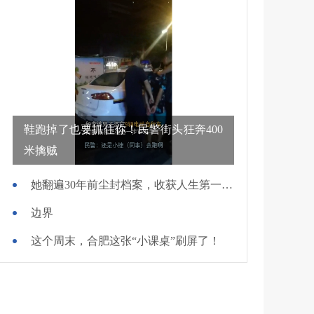
鞋跑掉了也要抓住你！民警街头狂奔400
米擒贼
她翻遍30年前尘封档案，收获人生第一面锦旗
边界
这个周末，合肥这张“小课桌”刷屏了！