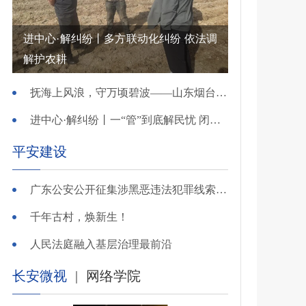
进中心·解纠纷丨多方联动化纠纷 依法调
解护农耕
抚海上风浪，守万顷碧波——山东烟台把矛盾化解在微澜未起时
进中心·解纠纷丨一“管”到底解民忧 闭环调处化纠纷
平安建设
广东公安公开征集涉黑恶违法犯罪线索，26个举报电话公布
千年古村，焕新生！
人民法庭融入基层治理最前沿
长安微视
|
网络学院