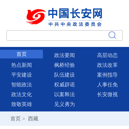
首页
政法要闻
高层动态
热点新闻
枫桥经验
政法改革
平安建设
队伍建设
案例指导
智能政法
权威辟谣
人事任免
政法文化
以案释法
长安微视
致敬英雄
见义勇为
首页
>
西藏