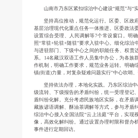
山南市乃东区紧扣综治中心建设“规范”与“
坚持高位推动，规范化运行。区委、区政
基层治理现代化重点任务一体推进。区委政法
设置综合受理、人民调解等7个常设窗口。明
照“常驻+轮驻+随驻”要求入驻中心。细化综
与进驻部门、下级中心之间的职能任务、权责边
系。14名藏汉双语工作人员集中办公，为各族
作机制，明确工作要求，规范业务运转。明确
镇(街道)力量，对复杂疑难问题实行"中心吹哨
坚持依法办理，本地化实践。乃东区综治中
级流转、下级报告的矛盾纠纷，统一受理登记
盾纠纷化解。充分考虑民族地区实际，在矛盾
藏族谚语调解、酥油茶调解等方式，参与矛盾
综治中心接入全国法院“云上法庭”平台，实现
像，高效化解纠纷。通过设置办理时限和督办
事件进行定期回访。