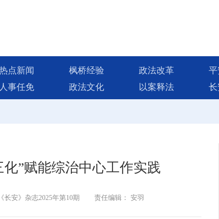
热点新闻
枫桥经验
政法改革
平
人事任免
政法文化
以案释法
长
三化”赋能综治中心工作实践
长安》杂志2025年第10期
责任编辑： 安羽