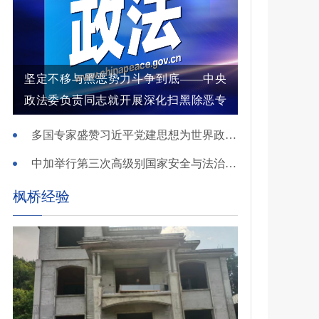
坚定不移与黑恶势力斗争到底——中央
政法委负责同志就开展深化扫黑除恶专
项斗争有关问题答记者问
多国专家盛赞习近平党建思想为世界政党建设提供重要启迪
中加举行第三次高级别国家安全与法治对话
枫桥经验