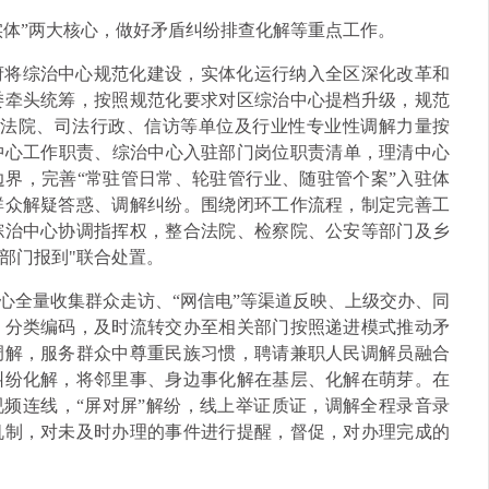
实体”两大核心，做好矛盾纠纷排查化解等重点工作。
府将综治中心规范化建设，实体化运行纳入全区深化改革和
委牵头统筹，按照规范化要求对区综治中心提档升级，规范
确法院、司法行政、信访等单位及行业性专业性调解力量按
治中心工作职责、综治中心入驻部门岗位职责清单，理清中心
界，完善“常驻管日常、轮驻管行业、随驻管个案”入驻体
群众解疑答惑、调解纠纷。围绕闭环工作流程，制定完善工
综治中心协调指挥权，整合法院、检察院、公安等部门及乡
、部门报到"联合处置。
心全量收集群众走访、“网信电”等渠道反映、上级交办、同
、分类编码，及时流转交办至相关部门按照递进模式推动矛
调解，服务群众中尊重民族习惯，聘请兼职人民调解员融合
纠纷化解，将邻里事、身边事化解在基层、化解在萌芽。在
视频连线，“屏对屏”解纷，线上举证质证，调解全程录音录
机制，对未及时办理的事件进行提醒，督促，对办理完成的