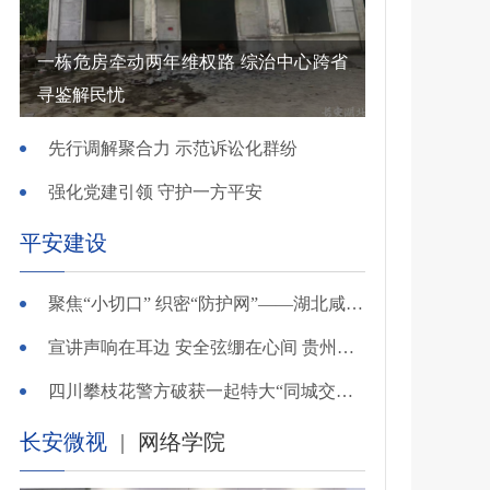
一栋危房牵动两年维权路 综治中心跨省
寻鉴解民忧
先行调解聚合力 示范诉讼化群纷
强化党建引领 守护一方平安
平安建设
聚焦“小切口” 织密“防护网”——湖北咸安公安开展精准清查行动净化夏夜治安环境
宣讲声响在耳边 安全弦绷在心间 贵州交警深入开展夏季交通安全宣传活动
四川攀枝花警方破获一起特大“同城交友”电信网络诈骗案
长安微视
|
网络学院