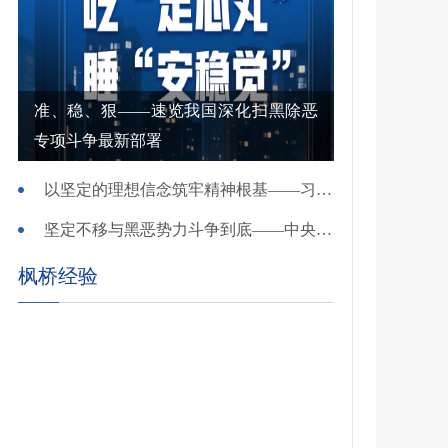
准、稳、狠——速览我国深化扫黑除恶
专项斗争最新部署
以坚定的理想信念筑牢精神根基——习近平党建思想理论品格系列述评之一
坚定不移与黑恶势力斗争到底——中央政法委负责同志就开展深化扫黑除恶专项斗争有关问题答记者问
枫桥经验