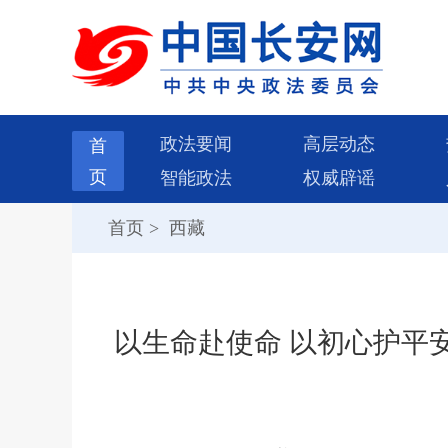
政法要闻
高层动态
首
页
智能政法
权威辟谣
首页
>
西藏
以生命赴使命 以初心护平