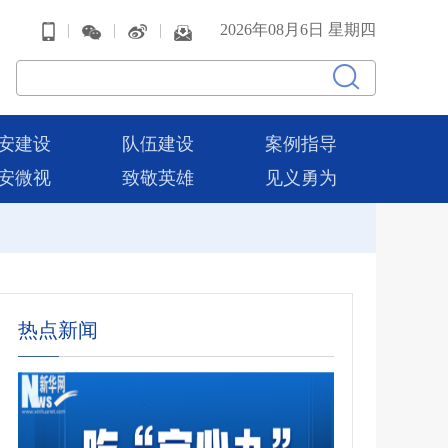
|
|
|
2026年08月6日 星期四
安建设
队伍建设
案例指导
安微视
致敬英雄
见义勇为
热点新闻