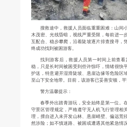
搜救途中，救援人员面临重重困难：山间
木茂密、光线昏暗，视线严重受限，每前进一
互配合、稳步攀爬，沿着陡坡逐片排查搜寻，
终成功找到被困游客。
找到游客后，救援人员第一时间上前查看
稳，只是长时间被困受到些许惊吓，情绪很快
护送，特意避开湿滑陡坡、悬崖边缘等危险区
至山下安全地带。目前，该游客已妥善安顿，平
警方温馨提示：
春季外出踏青游玩，安全始终是第一位。
守景区管理规定，严格遵守无人机飞行管理相
理，擅自进入未开发山林、悬崖峭壁、偏远荒
然涉险；如不慎迷路、被困或遭遇其他紧急情