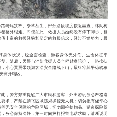
小路崎岖狭窄、杂草丛生，部分路段坡度接近垂直，林间树
步都格外艰难。即便如此，救援人员始终没有停下脚步，相
凭借丰富的救援经验和坚定的救援信念，经过不懈努力，最
其身体状况，经全面检查，游客身体无外伤、生命体征平
平复。随后，民警与消防救援人员全程贴身陪护，一路搀扶
域，小心翼翼带领游客沿安全路线下山，最终将其平稳转移
安离开辖区。
在此，警方郑重提醒广大市民和游客：外出游玩务必严格遵
关要求，严禁在禁飞区域违规操控无人机；切勿抱有侥幸心
径等无安全保障的危险区域，切勿因捡拾物品、猎奇探险贸
况，务必保持冷静，第一时间拨打报警电话求助，清晰说明