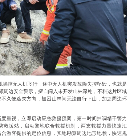
违规操控无人机飞行，途中无人机突发故障失控坠毁，也就是
不顾周边安全警示，擅自闯入未开发山林深处，不料这片区域
进不久便迷失方向，被困山林间无法自行下山，加之周边环
高度重视，立即启动应急救援预案，第一时间抽调精干警力
防救援站，启动警地联合救援机制，两支救援力量快速汇
结合游客提供的定位信息，实地勘察周边地形地貌，快速规