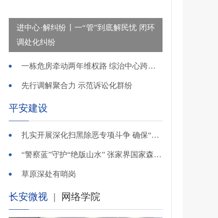
进中心·解纠纷丨一“管”到底解民忧 闭环
调处化纠纷
一栋危房牵动两年维权路 综治中心跨省寻鉴解民忧
先行调解聚合力 示范诉讼化群纷
平安建设
扎实开展深化扫黑除恶专项斗争 确保“全年全域平平安安、平平稳稳”——广东召开全省扫黑除恶专项斗争视频
“警察蓝”守护“绝版山水” 张家界国家森林公园景区派出所深化“生态警务”建设
草原深处有哨岗
长安微视
|
网络学院