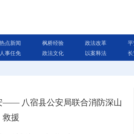
热点新闻
枫桥经验
政法改革
平
人事任免
政法文化
以案释法
长
安—— 八宿县公安局联合消防深山
救援