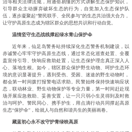
治等相关法律法规，用通俗易懂的方式讲解生态保护知识，
引导群众主动摒弃破坏生态的行为，自觉加入生态保护队
伍，逐步凝聚起“警民联手、全民参与”的生态共治强大合力，
让守护高原生态成为辖区群众的思想共识和行动自觉。
温情坚守生态战线撑起绿水青山保护伞
近年来，仙足岛警务站持续深化生态警务机制建设，以
赤诚警心牢牢守护高原生态线，通过常态化巡查处置、全覆
盖宣传引导、快响应救助处置，让生态保护理念真正深入人
心、落地生根。如今，辖区群众保护野生动物、呵护生态环
境的意识显著提升，遇到受伤、受困、迷途的野生动物时，
都会第一时间拨打报警电话求助。民警始终保持快速响应状
态，联动林业、野生动物保护等专业力量，第一时间赶赴现
场开展应急救助、妥善安置，让一只只弱小生灵得到及时救
治与呵护。警民同心、携手护生，用点滴行动共同撑起高原
生态“保护伞”，绘就人与自然和谐共生的美丽画卷。
藏蓝初心永不改守护青绿映高原