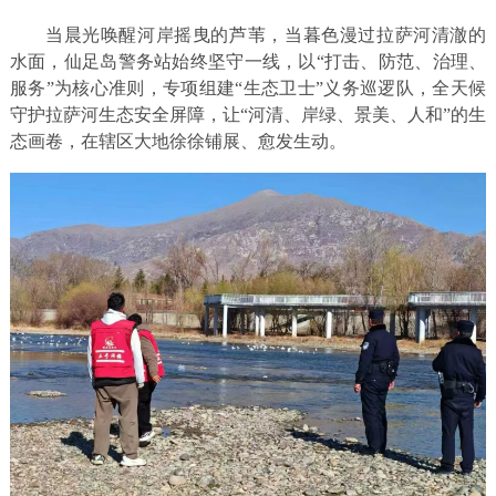
当晨光唤醒河岸摇曳的芦苇，当暮色漫过拉萨河清澈的
水面，仙足岛警务站始终坚守一线，以“打击、防范、治理、
服务”为核心准则，专项组建“生态卫士”义务巡逻队，全天候
守护拉萨河生态安全屏障，让“河清、岸绿、景美、人和”的生
态画卷，在辖区大地徐徐铺展、愈发生动。