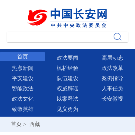
首页
政法要闻
高层动态
热点新闻
枫桥经验
政法改革
平安建设
队伍建设
案例指导
智能政法
权威辟谣
人事任免
政法文化
以案释法
长安微视
致敬英雄
见义勇为
首页
>
西藏