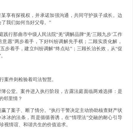
普某享有探视权，并承诺加强沟通，共同守护孩子成长。边
会了我们如何当好父母。”
庭践行那曲市中级人民法院“羌”调解品牌“羌‘三顾九步’工作
培意愿”两步着手，下好纠纷调解先手棋；二顾实质化解，
五步着手，建立纠纷调解“终点站”；三顾长治长效，从“促
”。
行案件则检验着司法智慧。
对簿公堂。案件进入执行阶段，古露法庭面临两难选择：是
的邻里情？
能赢了案子、断了情分。”执行干警决定主动协助核查财产状
冰冰的法条，而是循循善诱，在“情理法”交融的耐心引导
珍视情谊、和谐共生的价值追求。