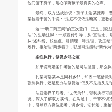
他们俯下身子，耐心倾听孩子最真实的心声。
最终，双方达成协议：孩子由边某抚养，
某拉着干警的手说：“法庭不仅依法断案，更教
这“一听二商三问”的三次登门，正是古露法
法”的生动注脚：一顾宣传引导，从“宣理念、
从“述纠纷、找焦点、讲情理、释法理、攻症结”
履行、推治理”两步着手，彰显司法能动“新作为
柔性执行，修复乡邻之谊
如果说离婚案件考验的是司法温度，那么执
扎某与洛某本是同村乡邻，却因一笔借款
强制执行，还是想办法修复这“低头不见抬头见”
法庭选择了后者。“世代为邻，强制执行可
况，深入了解双方实情。在沟通中，干警不谈冷
中，引导双方换位思考，讲乡情、话长远，重拾