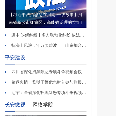
【习近平法治思想在河南·一线故事】河
南省新乡市红旗区：高能效治理的“洪门
密码”
进中心·解纠纷丨多方联动化纠纷 依法调解护农耕
抚海上风浪，守万顷碧波——山东烟台把矛盾化解在微澜未起时
平安建设
四川省深化扫黑除恶专项斗争视频会议召开 于立军出席并讲话
路遇火情，监狱干警危急时刻参与救援显身手！
辽宁：全省深化扫黑除恶专项斗争视频会议召开
长安微视
|
网络学院