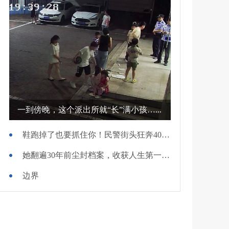
一到傍晚，这个派出所就“长”满小孩…...
鞋跑掉了也要抓住你！民警街头狂奔400米擒贼
她翻遍30年前尘封档案，收获人生第一面锦旗
边界