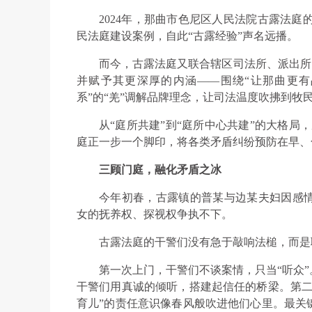
2024年，那曲市色尼区人民法院古露法庭的
民法庭建设案例，自此“古露经验”声名远播。
而今，古露法庭又联合辖区司法所、派出所、
并赋予其更深厚的内涵——围绕“让那曲更有
系”的“羌”调解品牌理念，让司法温度吹拂到牧
从“庭所共建”到“庭所中心共建”的大格局，
庭正一步一个脚印，将各类矛盾纠纷预防在早、
三顾门庭，融化矛盾之冰
今年初春，古露镇的普某与边某夫妇因感
女的抚养权、探视权争执不下。
古露法庭的干警们没有急于敲响法槌，而是
第一次上门，干警们不谈案情，只当“听众
干警们用真诚的倾听，搭建起信任的桥梁。第二
育儿”的责任意识像春风般吹进他们心里。最关