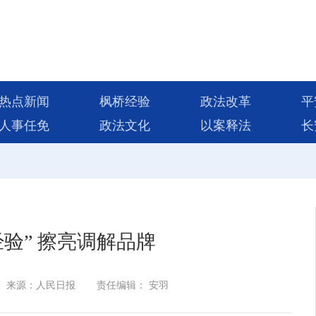
热点新闻
枫桥经验
政法改革
平
人事任免
政法文化
以案释法
长
经验” 擦亮调解品牌
来源：人民日报
责任编辑： 安羽