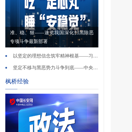
准、稳、狠——速览我国深化扫黑除恶
专项斗争最新部署
以坚定的理想信念筑牢精神根基——习近平党建思想理论品格系列述评之一
坚定不移与黑恶势力斗争到底——中央政法委负责同志就开展深化扫黑除恶专项斗争有关问题答记者问
枫桥经验