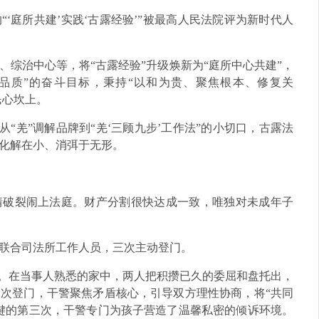
“‘庭所共建’实践‘古露经验’”被最高人民法院评为新时代人
综治中心等，将“古露经验”升级焕新为“庭所中心共建”，
品质”的奋斗目标，秉持“以和为贵、聚焦根本、修复关
民心坎上。
从“羌”调解品牌到“羌‘三顾九步’工作法”的小切口，古露法
化解在小、消弭于无形。
情破裂闹上法庭。财产分割很快达成一致，唯独对未成年子
联合司法所工作人员，三次主动登门。
”。在当事人熟悉的家中，两人把积攒已久的委屈和盘托出，
次登门，干警聚焦矛盾核心，引导双方理性协商，将“共同
键的第三次，干警专门为孩子营造了温馨私密的倾诉环境。