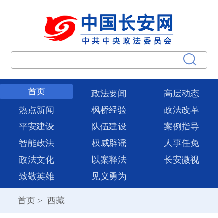
首页
政法要闻
高层动态
热点新闻
枫桥经验
政法改革
平安建设
队伍建设
案例指导
智能政法
权威辟谣
人事任免
政法文化
以案释法
长安微视
致敬英雄
见义勇为
首页
>
西藏