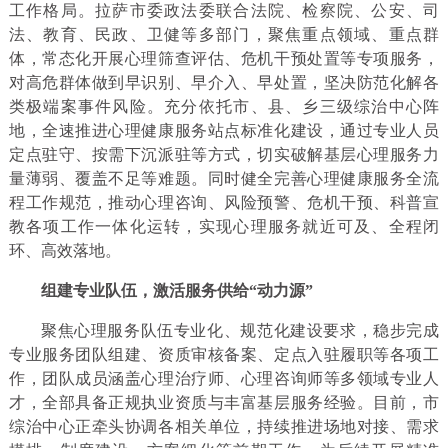
工作格局。拉萨市委政法委联合法院、检察院、公安、司
法、教育、民政、卫健等多部门，聚焦重点领域、重点群
体，常态化开展心理筛查评估、危机干预处置等专项服务，
对高危群体做到早识别、早介入、早处置，坚决防范化解各
类极端案事件风险。充分依托市、县、乡三级综治中心阵
地，全速推进心理健康服务站点标准化建设，通过专业人员
定点驻守、按需下沉派驻等方式，切实破解基层心理服务力
量薄弱、覆盖不足等难题。同时健全完善心理健康服务全流
程工作规范，推动心理咨询、风险预警、危机干预、科普宣
教各项工作一体化运转，实现心理服务就近可及、全程闭
环、高效落地。
组建专业队伍，激活服务供给“动力源”
聚焦心理服务队伍专业化、规范化建设要求，稳步完成
专业服务团队组建、资质审核备案、定点入驻履职等各项工
作，团队成员涵盖心理治疗师、心理咨询师等多领域专业人
才，全部具备正规执业资质与丰富基层服务经验。目前，市
综治中心正牵头协调各相关单位，持续推进场地对接、需求