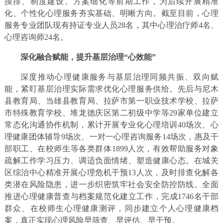
摸排、制度建设、方案细化等前期工作，为后续开展精准
化、个性化心理服务夯实基础、明晰方向。截至目前，心理
服务专业团队现有持证专业人员28名，其中心理治疗师4名、
心理咨询师24名。
深化融合赋能，提升基层治理“心效能”
深度推动心理健康服务与基层治理同频共振、双向赋
能，紧盯基层治理实际需求优化心理服务供给。先后与尼木
县教育局、当雄县教育局、拉萨市第一职业技术学校、拉萨
市特殊教育学校、堆龙德庆区第二初级中学等29家单位建立
常态化沟通协作机制，累计开展专业化心理培训40场次、心
理健康团体辅导9场次、一对一心理咨询服务14场次，惠及干
部职工、在校师生等各类群体1899人次，有效帮助服务对象
疏解工作学习压力、调适负面情绪、塑造健康心态。在城关
区综治中心精准开展心理危机干预13人次，及时排查化解各
类潜在风险隐患，进一步织密筑牢社会安全防控防线。全面
推进心理健康普查与档案规范化建立工作，完成1746名干部
群众、在校师生心理健康测评，同步建立个人心理健康档
案，真正实现心理风险早筛查、早评估、早干预。