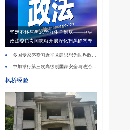
坚定不移与黑恶势力斗争到底——中央
政法委负责同志就开展深化扫黑除恶专
项斗争有关问题答记者问
多国专家盛赞习近平党建思想为世界政党建设提供重要启迪
中加举行第三次高级别国家安全与法治对话
枫桥经验