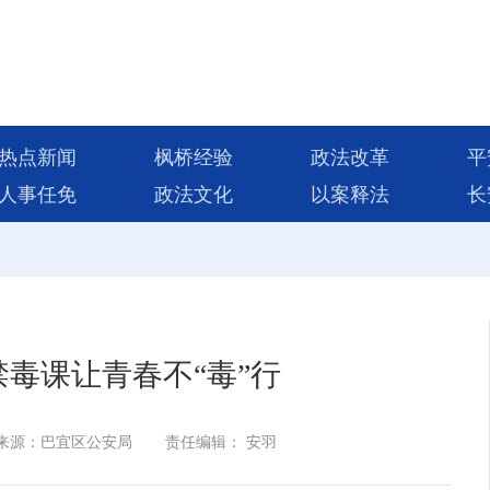
热点新闻
枫桥经验
政法改革
平
人事任免
政法文化
以案释法
长
禁毒课让青春不“毒”行
来源：巴宜区公安局
责任编辑： 安羽