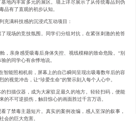
了基地内丰富多元的展区。墙上详尽展示了从传统毒品到伪
毒品有了直观的初步认知。
列充满科技感的沉浸式互动项目：
燃了现场的竞技氛围。同学们分组对抗，在紧张刺激的抢答
驶舱，亲身感受吸毒后身体失控、视线模糊的致命危险。“别
体验的同学心有余悸地说。
站在智能照相机前，屏幕上的自己瞬间呈现出吸毒数年后的容
烈的视觉冲击，让“珍爱生命”的警示刻入每个人心中。
体的扫描仪器，成为大家驻足最久的地方。轻轻扫码，便能
来的不可逆损伤，触目惊心的画面胜过千言万语。
观看了禁毒主题短片。真实的案例改编，感人至深的叙事，
社会的巨大危害。