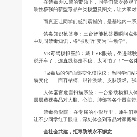
在禁毒办民警的带领下，同学们依次参观
装性极强的新型毒品种类模型及图文，让大家对
而真正让同学们感到震撼的，是基地内一系
禁毒知识抢答赛：三台智能抢答器瞬间点
中巩固禁毒知识，将“被动听”变为“主动学”。
VR毒驾模拟座舱：戴上VR眼镜，坐进驾
说开车了，连直线都走不稳，太可怕了！”一名
“吸毒后的你”面部变化模拟仪：当同学们
貌变化——面容枯槁、眼神涣散、皮肤溃烂。强
人体器官危害扫描系统：一台搭载模拟人
层层透视毒品对大脑、心脏、肺部等各个器官带
禁毒微影院：在专属的小影厅里，师生们
让不少同学红了眼眶，深刻体会到毒品对家庭和
全社会共建，拒毒防线永不懈怠