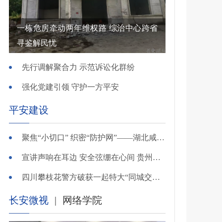
一栋危房牵动两年维权路 综治中心跨省
寻鉴解民忧
先行调解聚合力 示范诉讼化群纷
强化党建引领 守护一方平安
平安建设
聚焦“小切口” 织密“防护网”——湖北咸安公安开展精准清查行动净化夏夜治安环境
宣讲声响在耳边 安全弦绷在心间 贵州交警深入开展夏季交通安全宣传活动
四川攀枝花警方破获一起特大“同城交友”电信网络诈骗案
长安微视
|
网络学院