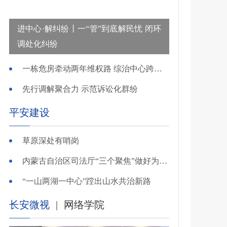
进中心·解纠纷丨一“管”到底解民忧 闭环
调处化纠纷
一栋危房牵动两年维权路 综治中心跨省寻鉴解民忧
先行调解聚合力 示范诉讼化群纷
平安建设
草原深处有哨岗
内蒙古自治区司法厅“三个聚焦”做好为民造福实事
“一山两湖一中心”蹚出山水共治新路
长安微视
|
网络学院