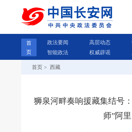
政法要闻
高层动态
首
页
智能政法
权威辟谣
首页
>
西藏
狮泉河畔奏响援藏集结号：
师”阿