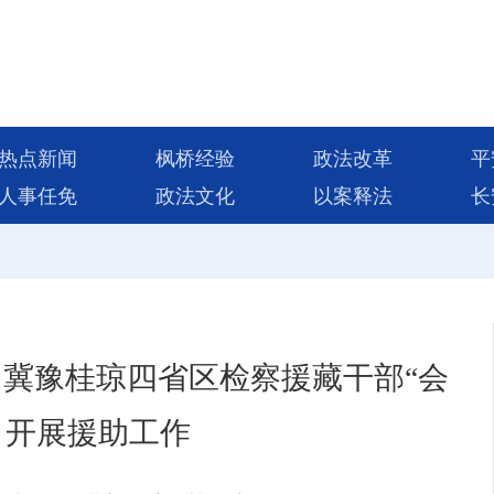
热点新闻
枫桥经验
政法改革
平
人事任免
政法文化
以案释法
长
冀豫桂琼四省区检察援藏干部“会
里 开展援助工作