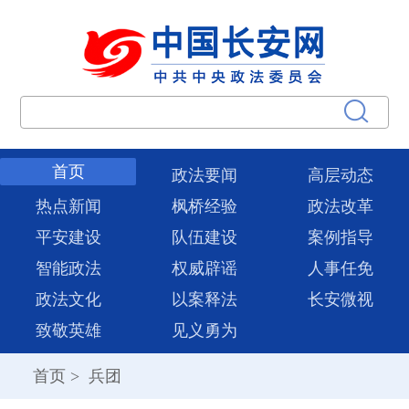
首页
政法要闻
高层动态
热点新闻
枫桥经验
政法改革
平安建设
队伍建设
案例指导
智能政法
权威辟谣
人事任免
政法文化
以案释法
长安微视
致敬英雄
见义勇为
首页
>
兵团