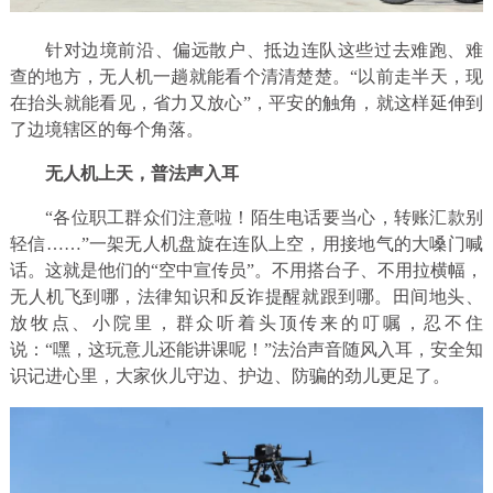
针对边境前沿、偏远散户、抵边连队这些过去难跑、难
查的地方，无人机一趟就能看个清清楚楚。“以前走半天，现
在抬头就能看见，省力又放心”，平安的触角，就这样延伸到
了边境辖区的每个角落。
无人机上天，普法声入耳
“各位职工群众们注意啦！陌生电话要当心，转账汇款别
轻信……”一架无人机盘旋在连队上空，用接地气的大嗓门喊
话。这就是他们的“空中宣传员”。不用搭台子、不用拉横幅，
无人机飞到哪，法律知识和反诈提醒就跟到哪。田间地头、
放牧点、小院里，群众听着头顶传来的叮嘱，忍不住
说：“嘿，这玩意儿还能讲课呢！”法治声音随风入耳，安全知
识记进心里，大家伙儿守边、护边、防骗的劲儿更足了。