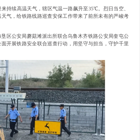
来持续高温天气，辖区气温一路飙升至35℃。烈日当空、
温天气，给铁路线路巡查安保工作带来了前所未有的严峻考
海垦区公安局蘑菇滩派出所联合乌鲁木齐铁路公安局奎屯公
全面开展铁路安全联合巡查行动，用坚守与担当，守护千里