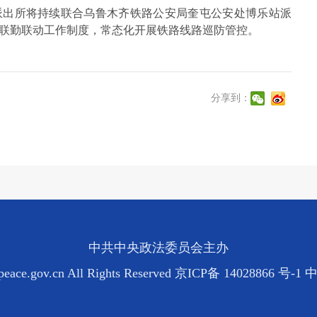
派出所将持续联合乌鲁木齐铁路公安局奎屯公安处博乐站派
联勤联动工作制度，常态化开展铁路线路巡防管控。
分享到：
中共中央政法委员会主办
eace.gov.cn All Rights Reserved
京ICP备 14028866 号-1
中