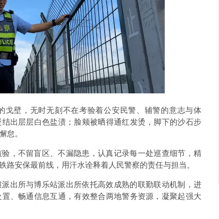
的戈壁，无时无刻不在考验着公安民警、辅警的意志与体
凝结出层层白色盐渍；脸颊被晒得通红发烫，脚下的沙石步
懈怠。
核验，不留盲区、不漏隐患，认真记录每一处巡查细节，精
铁路安保最前线，用汗水诠释着人民警察的责任与担当。
滩派出所与博乐站派出所依托高效成熟的联勤联动机制，进
处置、畅通信息互通，有效整合两地警务资源，凝聚起强大