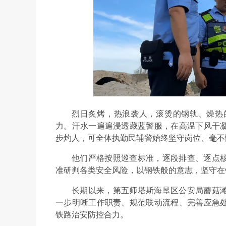
烈日炙烤，热浪袭人，滚烫的钢轨、燥热
力。汗水一遍遍浸透藏蓝警服，在高温下风干
步灼人，可全体执勤民辅警始终坚守岗位、毫不
他们严格按照巡查标准，逐段排查、逐点
准研判各类安全风险，以钢铁般的意志，坚守在
长期以来，第五师塔斯海垦区公安局蘑菇
一步明晰工作职责、规范联动流程、完善应急
铁路治安防控合力。