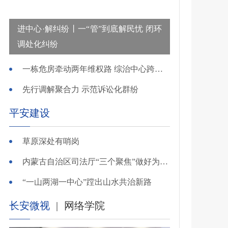
进中心·解纠纷丨一“管”到底解民忧 闭环
调处化纠纷
一栋危房牵动两年维权路 综治中心跨省寻鉴解民忧
先行调解聚合力 示范诉讼化群纷
平安建设
草原深处有哨岗
内蒙古自治区司法厅“三个聚焦”做好为民造福实事
“一山两湖一中心”蹚出山水共治新路
长安微视
|
网络学院