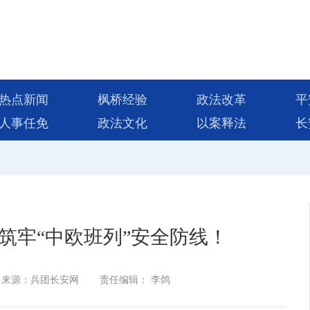
热点新闻
枫桥经验
政法改革
平
人事任免
政法文化
以案释法
长
筑牢“中欧班列”安全防线！
来源：兵团长安网
责任编辑： 李鸽