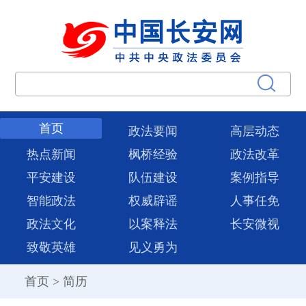
首页
政法要闻
高层动态
热点新闻
枫桥经验
政法改革
平安建设
队伍建设
案例指导
智能政法
权威辟谣
人事任免
政法文化
以案释法
长安微视
致敬英雄
见义勇为
首页
>
简历