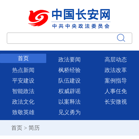
首页
政法要闻
高层动态
热点新闻
枫桥经验
政法改革
平安建设
队伍建设
案例指导
智能政法
权威辟谣
人事任免
政法文化
以案释法
长安微视
致敬英雄
见义勇为
首页
>
简历