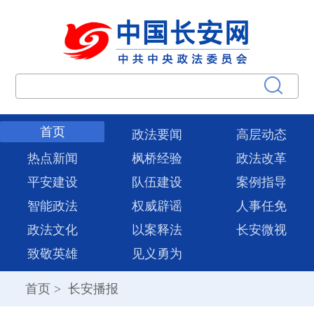
首页
政法要闻
高层动态
热点新闻
枫桥经验
政法改革
平安建设
队伍建设
案例指导
智能政法
权威辟谣
人事任免
政法文化
以案释法
长安微视
致敬英雄
见义勇为
首页
>
长安播报