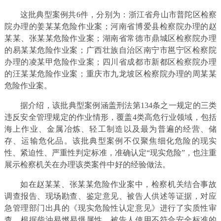
这批典型案例共6件，分别为：浙江省舟山市普陀区检察
院办理的姜某某危险作业案；河南省博爱县检察院办理的赵
某某、张某某危险作业案；湖南省常德市鼎城区检察院办理
的易某某危险作业案；广西壮族自治区南宁市邕宁区检察院
办理的凌某甲危险作业案；四川省成都市新都区检察院办理
的汪某某危险作业案；重庆市九龙坡区检察院办理的周某某
危险作业案。
据介绍，该批典型案例涵盖刑法第134条之一规定的三类
违反安全管理规定的作业情形，覆盖4类高危行业领域，包括
海上作业、金属冶炼、轻工制造以及最为普遍的经营、储
存、运输危化品。该批典型案例不仅聚焦细化危险的现实
性、紧迫性、严重性判定标准，准确认定“现实危险”，也注重
展示检察机关在办理该类案件中好的经验做法。
如在赵某某、张某某危险作业案中，检察机关结合事故
调查报告、现场勘查、鉴定意见、被告人供述等证据，对应
急管理部门出具的《现实危险性认定意见》进行了实质性审
查，根据柴油易燃易爆属性，被告人使用不符合安全标准的