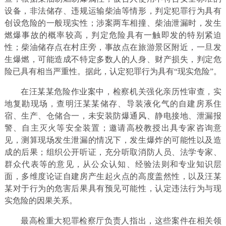
设备，非法储存、违规运输柴油等情形，判定犯罪行为具有
创设危险的一般现实性；涉案两车相撞、柴油泄漏时，发生
燃爆事故的概率较高，判定危险具有一触即发的特别紧迫
性；柴油储存点在村庄旁，事故点在旅游景区附近，一旦发
生爆燃，可能造成不特定多数人的人身、财产损失，判定危
险已具有相当严重性。据此，认定犯罪行为具有“现实危险”。
在汪某某危险作业案中，检察机关强化亲历性审查，实
地复勘现场，查明汪某某储存、导装液化气的自建房系住
宿、生产、仓储合一，未安装防爆通风、静电接地、泄漏报
警、自主灭火等安全装置；邀请高校教授出具专家咨询意
见，测算现场发生泄漏的情况下，发生爆炸的可能性以及造
成的后果；组织公开听证，充分听取消防人员、法学专家、
群众代表等的意见，从公众认知、经验法则和专业知识层
面，多维度论证自建房产生起火点的高度盖然性，以及汪某
某对于行为的危害后果具有预见可能性，认定违法行为与现
实危险的因果关系。
最高检重大犯罪检察厅负责人指出，这些案件在相关领