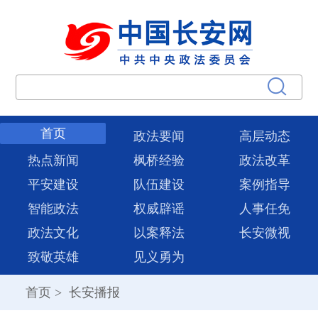
首页
政法要闻
高层动态
热点新闻
枫桥经验
政法改革
平安建设
队伍建设
案例指导
智能政法
权威辟谣
人事任免
政法文化
以案释法
长安微视
致敬英雄
见义勇为
首页
>
长安播报